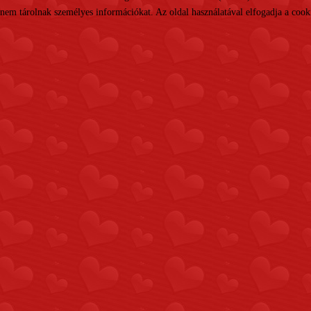
nem tárolnak személyes információkat. Az oldal használatával elfogadja a cooki