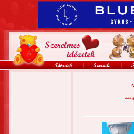
N
<<<
s