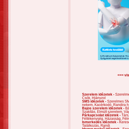
<<< vis
Szerelem idézetek -
Szerelm
Csók,
Hiányzol
SMS idézetek -
Szerelmes S
nekem,
Kacérkodó,
Randira h
Bajos szerelem idézetek -
Bá
Szakítás,
Elmúlt szerelem,
Vá
Párkapcsolat idézetek -
Társ
Féltékenység,
Házasság,
Félr
Ismerkedés idézetek -
Keres
Találkozás,
Randi