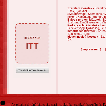
Szerelem idézetek -
Szerelm
Csók,
Hiányzol
SMS idézetek -
Szerelmes S
nekem,
Kacérkodó,
Randira h
Bajos szerelem idézetek -
Bá
Szakítás,
Elmúlt szerelem,
Vá
Párkapcsolat idézetek -
Társ
Féltékenység,
Házasság,
Félr
Ismerkedés idézetek -
Keres
Találkozás,
Randi
Idegen nyelvű idézetek -
Szer
Dich
[
]
Impresszum
info
Az oldalon történő látogatása során cookie-kat (sütiket) használunk. 