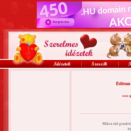
Edinaa 
<<<
s
Mikor rád gondol
bi