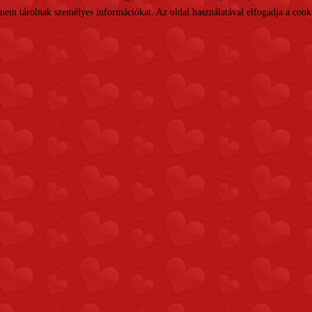
nem tárolnak személyes információkat. Az oldal használatával elfogadja a cooki