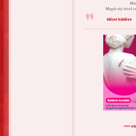
Min
Megér oly távol c
Idézet küldése
<<< vis