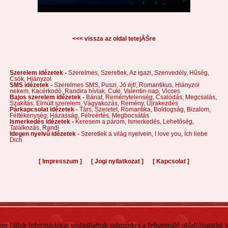
<<< vissza az oldal tetejĂŠre
Szerelem idézetek -
Szerelmes,
Szeretlek,
Az igazi,
Szenvedély,
Hűség,
Csók,
Hiányzol
SMS idézetek -
Szerelmes SMS,
Puszi,
Jó éjt!,
Romantikus,
Hiányzol
nekem,
Kacérkodó,
Randira hívlak,
Cuki,
Valentin-nap,
Vicces
Bajos szerelem idézetek -
Bánat,
Reménytelenség,
Csalódás,
Megcsalás,
Szakítás,
Elmúlt szerelem,
Vágyakozás,
Remény,
Újrakezdés
Párkapcsolat idézetek -
Társ,
Szeretet,
Romantika,
Boldogság,
Bizalom,
Féltékenység,
Házasság,
Félreértés,
Megbocsátás
Ismerkedés idézetek -
Keresem a párom,
Ismerkedés,
Lehetőség,
Találkozás,
Randi
Idegen nyelvű idézetek -
Szeretlek a világ nyelvein,
I love you,
Ich liebe
Dich
[
]
[
]
[
]
Impresszum
Jogi nyilatkozat
Kapcsolat
 Ezen fájlok információkat szolgáltatnak számunkra a felhasználó oldallátogatási