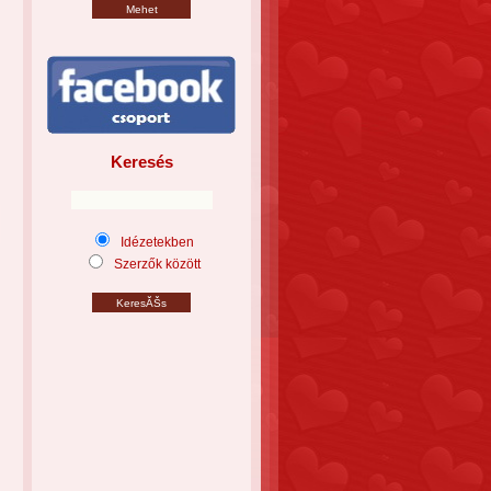
Keresés
Idézetekben
Szerzők között