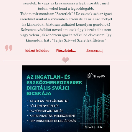
szeretek, te vagy az ki számomra a legfontosabb , mert
tudom veled lenni a legboldogabb.
Tudom már mondtam "Szeretlek" ! De ez csak szó az igazi
szerelmet irántad a szívemben érzem de ez az a szó melyet
ha kimondok , biztosan tudhatod komolyan gondolok!
Szívembe vésődött neved ami csak úgy kiszakad ha nem
vagy velem , akkor érzem igazán nélküled elvesztem! Így
kimondom hát : "Teljes Szívvel Szeretlek Életem "
Idézet küldése
Részletek...
démoncsaj