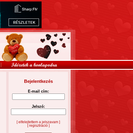
Bejelentkezés
E-mail cím:
Jelszó:
[ elfelejtettem a jelszavam ]
[ regisztráció ]