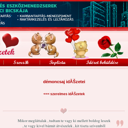
démoncsaj idĂŠzetei
<<<
szerelmes idĂŠzetek
Mikor megláttalak , tudtam te vagy ki mellett boldog leszek
, te vagy kivel bármit átvészelek , kit tiszta szívemből