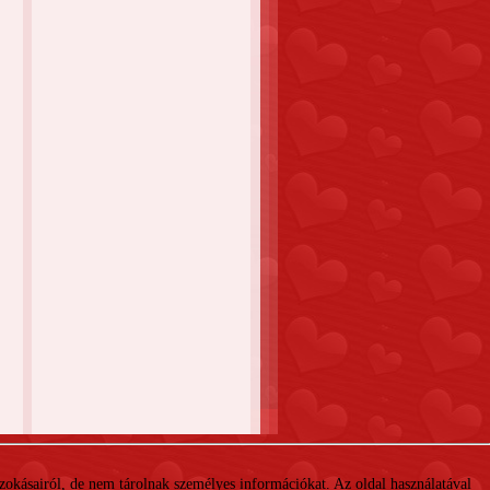
 szokásairól, de nem tárolnak személyes információkat. Az oldal használatával