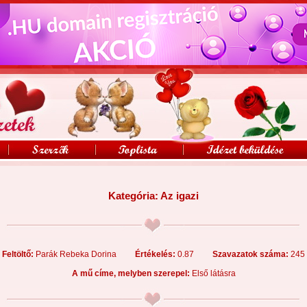
Kategória:
Az igazi
Feltöltő:
Parák Rebeka Dorina
Értékelés:
0.87
Szavazatok száma:
245
A mű címe, melyben szerepel:
Első látásra