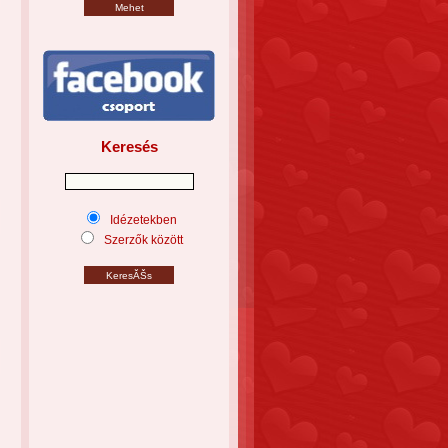
Keresés
Idézetekben
Szerzők között