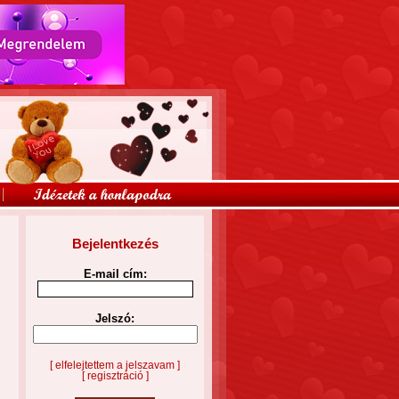
Bejelentkezés
E-mail cím:
Jelszó:
[ elfelejtettem a jelszavam ]
[ regisztráció ]