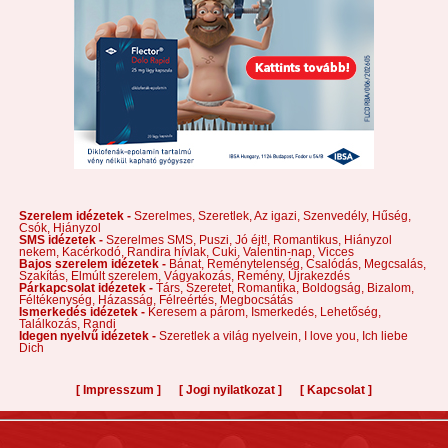
Szerelem idézetek -
Szerelmes,
Szeretlek,
Az igazi,
Szenvedély,
Hűség,
Csók,
Hiányzol
SMS idézetek -
Szerelmes SMS,
Puszi,
Jó éjt!,
Romantikus,
Hiányzol
nekem,
Kacérkodó,
Randira hívlak,
Cuki,
Valentin-nap,
Vicces
Bajos szerelem idézetek -
Bánat,
Reménytelenség,
Csalódás,
Megcsalás,
Szakítás,
Elmúlt szerelem,
Vágyakozás,
Remény,
Újrakezdés
Párkapcsolat idézetek -
Társ,
Szeretet,
Romantika,
Boldogság,
Bizalom,
Féltékenység,
Házasság,
Félreértés,
Megbocsátás
Ismerkedés idézetek -
Keresem a párom,
Ismerkedés,
Lehetőség,
Találkozás,
Randi
Idegen nyelvű idézetek -
Szeretlek a világ nyelvein,
I love you,
Ich liebe
Dich
[
]
[
]
[
]
Impresszum
Jogi nyilatkozat
Kapcsolat