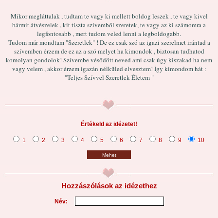
Mikor megláttalak , tudtam te vagy ki mellett boldog leszek , te vagy kivel
bármit átvészelek , kit tiszta szívemből szeretek, te vagy az ki számomra a
legfontosabb , mert tudom veled lenni a legboldogabb.
Tudom már mondtam "Szeretlek" ! De ez csak szó az igazi szerelmet irántad a
szívemben érzem de ez az a szó melyet ha kimondok , biztosan tudhatod
komolyan gondolok! Szívembe vésődött neved ami csak úgy kiszakad ha nem
vagy velem , akkor érzem igazán nélküled elvesztem! Így kimondom hát :
"Teljes Szívvel Szeretlek Életem "
Értékeld az idézetet!
1
2
3
4
5
6
7
8
9
10
Mehet
Hozzászólások az idézethez
Név: