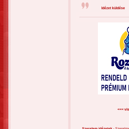
Idézet küldése
<<< vis
Szerelem idézetek -
Szerelm