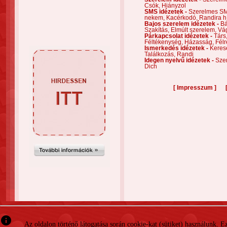
Csók,
Hiányzol
SMS idézetek -
Szerelmes S
nekem,
Kacérkodó,
Randira h
Bajos szerelem idézetek -
Bá
Szakítás,
Elmúlt szerelem,
Vá
Párkapcsolat idézetek -
Társ
Féltékenység,
Házasság,
Félr
Ismerkedés idézetek -
Keres
Találkozás,
Randi
Idegen nyelvű idézetek -
Szer
Dich
[
]
Impresszum
info
Az oldalon történő látogatása során cookie-kat (sütiket) használunk. 