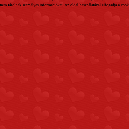
nem tárolnak személyes információkat. Az oldal használatával elfogadja a cooki