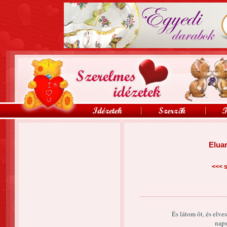
Eluar
<<<
s
És látom ôt, és elve
naps