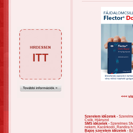
<<< vis
Szerelem idézetek -
Szerelm
Csók,
Hiányzol
SMS idézetek -
Szerelmes S
nekem,
Kacérkodó,
Randira h
Bajos szerelem idézetek -
Bá