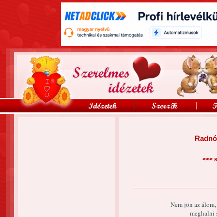
Radnót
<<<
s
Nem jön az álom,
meghalni s