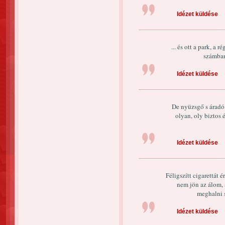
Idézet küldése
... és ott a park, a
számban 
Idézet küldése
De nyüzsgő s áradó
olyan, oly biztos
Idézet küldése
Féligszítt cigarettát 
nem jön az álom,
meghalni s
Idézet küldése