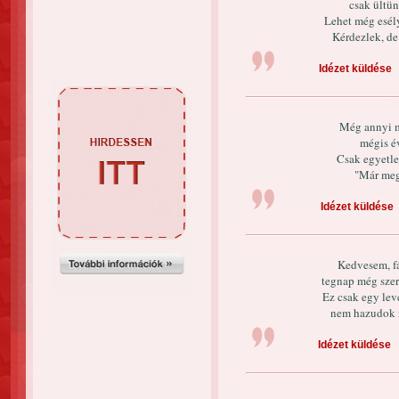
csak ültün
Lehet még esél
Kérdezlek, de 
Idézet küldése
Még annyi 
mégis év
Csak egyetle
"Már meg
Idézet küldése
Kedvesem, f
tegnap még szer
Ez csak egy lev
nem hazudok n
Idézet küldése