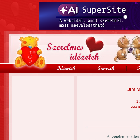
Jim M
1
<<<
s
A szerelem minden 