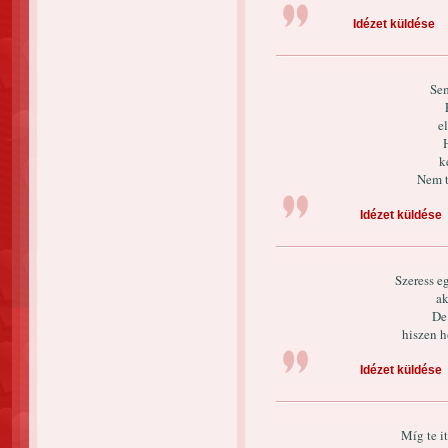
Idézet küldése
Sem
e
k
Nem t
Idézet küldése
Szeress eg
ak
De
hiszen 
Idézet küldése
Míg te it