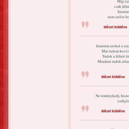
Míg isz
csak ülü
Szeretn
nem szólsz h
Idézet küldése
Ismerem azokat a sza
Már tudom hová ta
Tudok a féltett t
Mindent tudok róla
Idézet küldése
Ne reménykedj, hisze
csókjáva
Idézet küldése