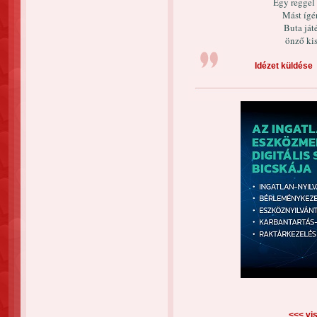
Egy reggel 
Mást ígé
Buta ját
önző ki
Idézet küldése
<<< vis