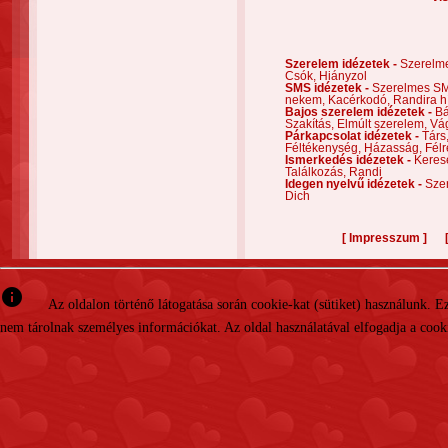
Szerelem idézetek -
Szerelm
Csók,
Hiányzol
SMS idézetek -
Szerelmes S
nekem,
Kacérkodó,
Randira h
Bajos szerelem idézetek -
Bá
Szakítás,
Elmúlt szerelem,
Vá
Párkapcsolat idézetek -
Társ
Féltékenység,
Házasság,
Félr
Ismerkedés idézetek -
Keres
Találkozás,
Randi
Idegen nyelvű idézetek -
Szer
Dich
[
]
Impresszum
info
Az oldalon történő látogatása során cookie-kat (sütiket) használunk. 
nem tárolnak személyes információkat. Az oldal használatával elfogadja a cooki