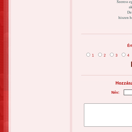
Szeress eg
ak
De
hiszen 
Ér
1
2
3
4
Hozzász
Név: