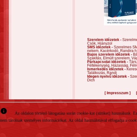
Szerelem idézetek -
Szerelm
Csók,
Hiányzol
SMS idézetek -
Szerelmes S
nekem,
Kacérkodó,
Randira h
Bajos szerelem idézetek -
Bá
Szakítás,
Elmúlt szerelem,
Vá
Párkapcsolat idézetek -
Társ
Féltékenység,
Házasság,
Félr
Ismerkedés idézetek -
Keres
Találkozás,
Randi
Idegen nyelvű idézetek -
Szer
Dich
[
]
Impresszum
info
Az oldalon történő látogatása során cookie-kat (sütiket) használunk. 
nem tárolnak személyes információkat. Az oldal használatával elfogadja a cooki