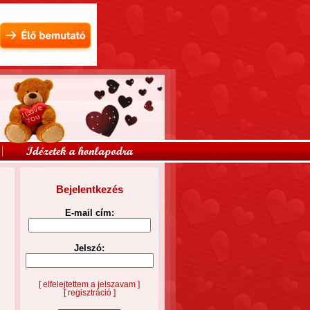
Bejelentkezés
E-mail cím:
Jelszó:
[ elfelejtettem a jelszavam ]
[ regisztráció ]