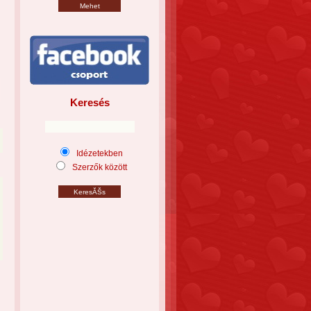
Keresés
Idézetekben
Szerzők között