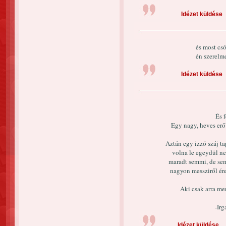
Idézet küldése
és most cs
én szerelm
Idézet küldése
És f
Egy nagy, heves erő
Aztán egy izzó száj ta
volna le egeydül ne
maradt semmi, de se
nagyon messziről ére
Aki csak arra men
-Irg
Idézet küldése