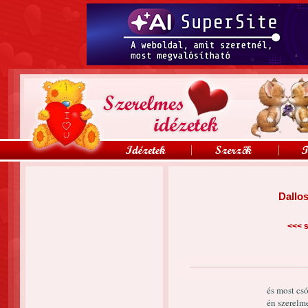
Dallo
<<<
s
és most cs
én szerelm