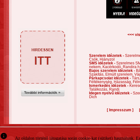
<<< vis
Szerelem idézetek -
Szerelm
Csók,
Hiányzol
SMS idézetek -
Szerelmes S
nekem,
Kacérkodó,
Randira h
Bajos szerelem idézetek -
Bá
Szakítás,
Elmúlt szerelem,
Vá
Párkapcsolat idézetek -
Társ
Féltékenység,
Házasság,
Félr
Ismerkedés idézetek -
Keres
Találkozás,
Randi
Idegen nyelvű idézetek -
Szer
Dich
[
]
Impresszum
info
Az oldalon történő látogatása során cookie-kat (sütiket) használunk. 