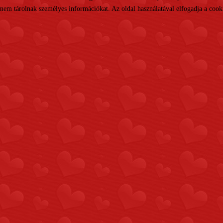
nem tárolnak személyes információkat. Az oldal használatával elfogadja a cooki