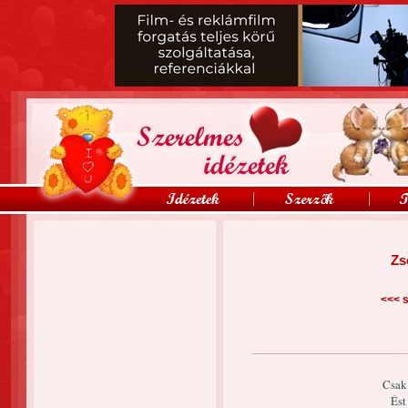
Zs
<<<
s
Csak
Ést