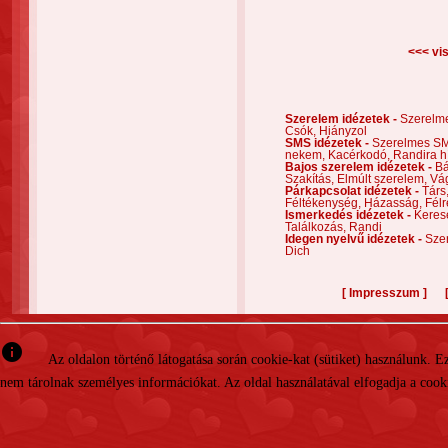
<<< vis
Szerelem idézetek -
Szerelm
Csók,
Hiányzol
SMS idézetek -
Szerelmes S
nekem,
Kacérkodó,
Randira h
Bajos szerelem idézetek -
Bá
Szakítás,
Elmúlt szerelem,
Vá
Párkapcsolat idézetek -
Társ
Féltékenység,
Házasság,
Félr
Ismerkedés idézetek -
Keres
Találkozás,
Randi
Idegen nyelvű idézetek -
Szer
Dich
[
]
Impresszum
info
Az oldalon történő látogatása során cookie-kat (sütiket) használunk. 
nem tárolnak személyes információkat. Az oldal használatával elfogadja a cooki