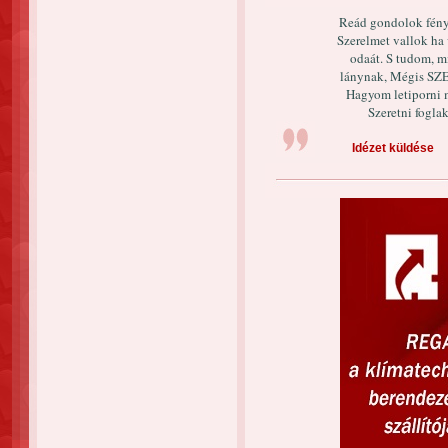
Reád gondolok fénye
Szerelmet vallok ha
odaát. S tudom, 
lánynak, Mégis S
Hagyom letiporni 
Szeretni fogla
Idézet küldése