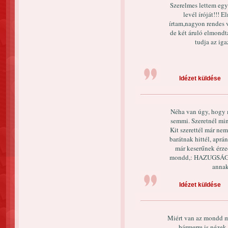
Szerelmes lettem egy 
levél íróját!!! 
írtam,nagyon rendes 
de két áruló elmondt
tudja az iga
Idézet küldése
Néha van úgy, hogy m
semmi. Szeretnél min
Kit szerettél már nem
barátnak hittél, aprá
már keserűnek érze
mondd,: HAZUGSÁG,
annak
Idézet küldése
Miért van az mondd m
bármerre is nézek