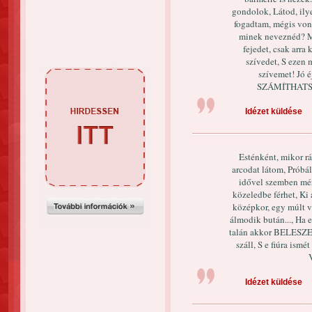
gondolok, Látod, ily
fogadtam, mégis von
minek neveznéd? Mo
fejedet, csak arra
szívedet, S ezen 
szívemet! Jó é
SZÁMÍTHATSZ
Idézet küldése
Esténként, mikor r
arcodat látom, Prób
idővel szemben mér
közeledbe férhet, Ki 
középkor, egy múlt va
álmodik bután..., Ha e
talán akkor BELESZER
száll, S e fiúra is
Idézet küldése