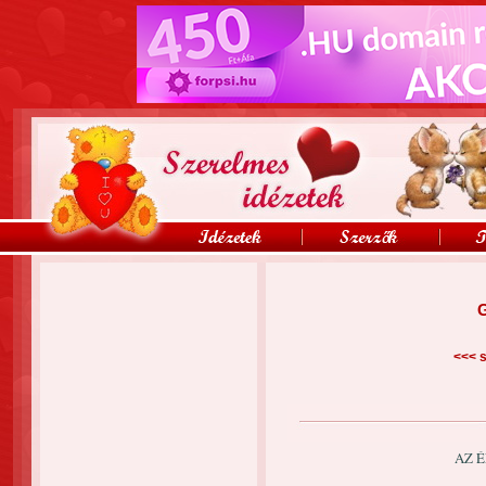
G
<<<
s
AZ É