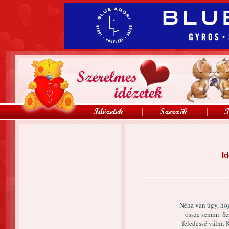
Id
Néha van úgy, hog
össze semmi. Sz
feledéssé válni. 