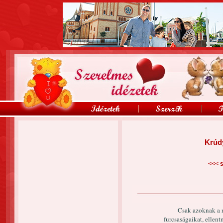
Krúd
<<<
s
Csak azoknak a 
furcsaságaikat, ellent