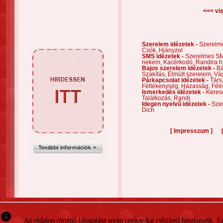
<<< vis
Szerelem idézetek -
Szerelm
Csók,
Hiányzol
SMS idézetek -
Szerelmes S
nekem,
Kacérkodó,
Randira h
Bajos szerelem idézetek -
Bá
Szakítás,
Elmúlt szerelem,
Vá
Párkapcsolat idézetek -
Társ
Féltékenység,
Házasság,
Félr
Ismerkedés idézetek -
Keres
Találkozás,
Randi
Idegen nyelvű idézetek -
Szer
Dich
[
]
Impresszum
info
Az oldalon történő látogatása során cookie-kat (sütiket) használunk. 