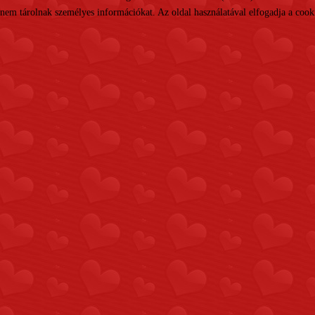
nem tárolnak személyes információkat. Az oldal használatával elfogadja a cooki