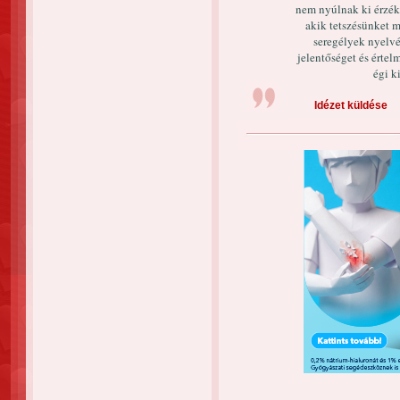
nem nyúlnak ki érzék
akik tetszésünket 
seregélyek nyelvé
jelentőséget és értel
égi k
Idézet küldése