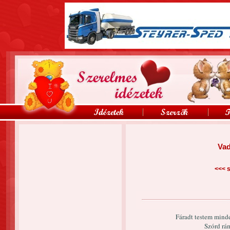
Vad
<<<
s
Fáradt testem minde
Szórd rám