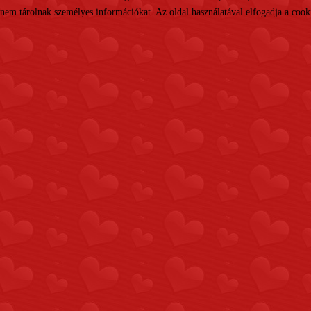
nem tárolnak személyes információkat. Az oldal használatával elfogadja a cooki