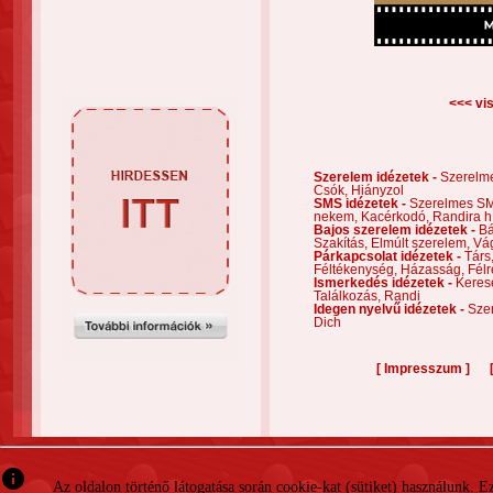
<<< vis
Szerelem idézetek -
Szerelm
Csók,
Hiányzol
SMS idézetek -
Szerelmes S
nekem,
Kacérkodó,
Randira h
Bajos szerelem idézetek -
Bá
Szakítás,
Elmúlt szerelem,
Vá
Párkapcsolat idézetek -
Társ
Féltékenység,
Házasság,
Félr
Ismerkedés idézetek -
Keres
Találkozás,
Randi
Idegen nyelvű idézetek -
Szer
Dich
[
]
Impresszum
info
Az oldalon történő látogatása során cookie-kat (sütiket) használunk. 