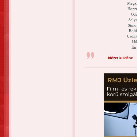
Megsz
Hozzá
Oda
Selym
Simo
Boldo
Csókka
Hű
Én 
Idézet küldése