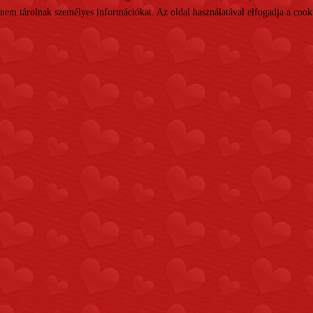
nem tárolnak személyes információkat. Az oldal használatával elfogadja a cooki