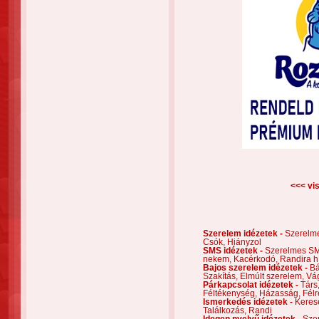
<<< vis
Szerelem idézetek -
Szerelm
Csók,
Hiányzol
SMS idézetek -
Szerelmes S
nekem,
Kacérkodó,
Randira h
Bajos szerelem idézetek -
Bá
Szakítás,
Elmúlt szerelem,
Vá
Párkapcsolat idézetek -
Társ
Féltékenység,
Házasság,
Félr
Ismerkedés idézetek -
Keres
Találkozás,
Randi