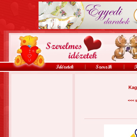
Kag
<<<
s