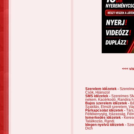
<<< vis
Szerelem idézetek -
Szerelm
Csók,
Hiányzol
SMS idézetek -
Szerelmes S
nekem,
Kacérkodó,
Randira h
Bajos szerelem idézetek -
Bá
Szakítás,
Elmúlt szerelem,
Vá
Párkapcsolat idézetek -
Társ
Féltékenység,
Házasság,
Félr
Ismerkedés idézetek -
Keres
Találkozás,
Randi
Idegen nyelvű idézetek -
Szer
Dich