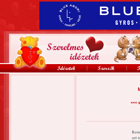
M
<<<
s
Remé
azt 