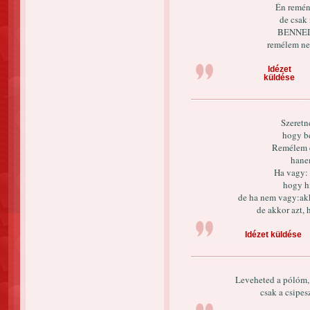
Én remé
de csak
BENNED
remélem ne
Idézet
küldése
Szeretn
hogy b
Remélem e
hane
Ha vagy:
hogy h
de ha nem vagy:ak
de akkor azt, 
Idézet küldése
Leveheted a pólóm, 
csak a csipesz