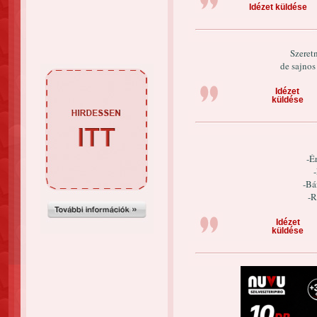
Idézet küldése
Szeret
de sajnos
Idézet
küldése
-É
-Bá
-R
Idézet
küldése