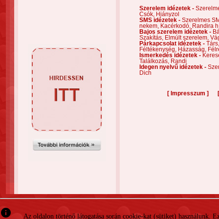
Szerelem idézetek -
Szerelm
Csók,
Hiányzol
SMS idézetek -
Szerelmes S
nekem,
Kacérkodó,
Randira h
Bajos szerelem idézetek -
Bá
Szakítás,
Elmúlt szerelem,
Vá
Párkapcsolat idézetek -
Társ
Féltékenység,
Házasság,
Félr
Ismerkedés idézetek -
Keres
Találkozás,
Randi
Idegen nyelvű idézetek -
Szer
Dich
[
]
Impresszum
info
Az oldalon történő látogatása során cookie-kat (sütiket) használunk. 