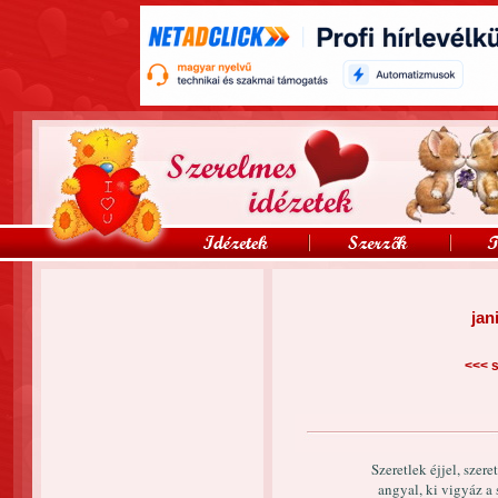
jan
<<<
s
Szeretlek éjjel, szer
angyal, ki vigyáz a 