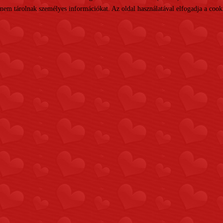
nem tárolnak személyes információkat. Az oldal használatával elfogadja a cooki