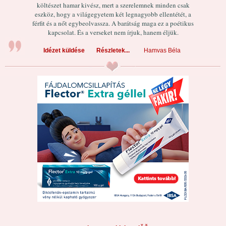
költészet hamar kivész, mert a szerelemnek minden csak
eszköz, hogy a világegyetem két legnagyobb ellentétét, a
férfit és a nőt egybeolvassza. A barátság maga ez a poétikus
kapcsolat. És a verseket nem írjuk, hanem éljük.
Idézet küldése
Részletek...
Hamvas Béla