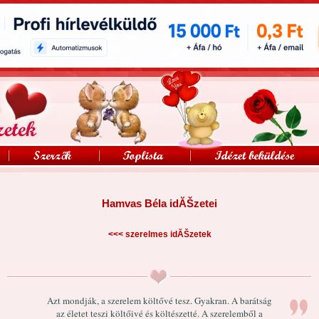
Hamvas Béla idĂŠzetei
<<<
szerelmes idĂŠzetek
Azt mondják, a szerelem költővé tesz. Gyakran. A barátság
az életet teszi költőivé és költészetté. A szerelemből a