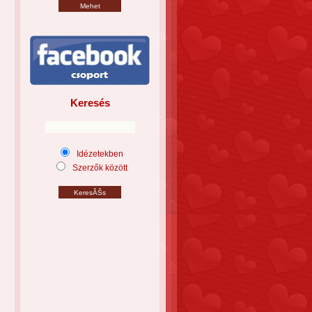
Keresés
Idézetekben
Szerzők között