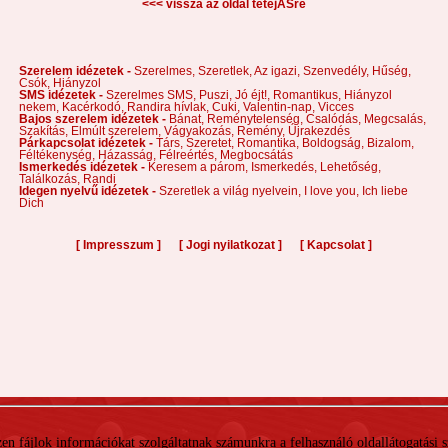
<<< vissza az oldal tetejĂŠre
Szerelem idézetek -
Szerelmes,
Szeretlek,
Az igazi,
Szenvedély,
Hűség,
Csók,
Hiányzol
SMS idézetek -
Szerelmes SMS,
Puszi,
Jó éjt!,
Romantikus,
Hiányzol
nekem,
Kacérkodó,
Randira hívlak,
Cuki,
Valentin-nap,
Vicces
Bajos szerelem idézetek -
Bánat,
Reménytelenség,
Csalódás,
Megcsalás,
Szakítás,
Elmúlt szerelem,
Vágyakozás,
Remény,
Újrakezdés
Párkapcsolat idézetek -
Társ,
Szeretet,
Romantika,
Boldogság,
Bizalom,
Féltékenység,
Házasság,
Félreértés,
Megbocsátás
Ismerkedés idézetek -
Keresem a párom,
Ismerkedés,
Lehetőség,
Találkozás,
Randi
Idegen nyelvű idézetek -
Szeretlek a világ nyelvein,
I love you,
Ich liebe
Dich
[
]
[
]
[
]
Impresszum
Jogi nyilatkozat
Kapcsolat
 Ezen fájlok információkat szolgáltatnak számunkra a felhasználó oldallátogatási