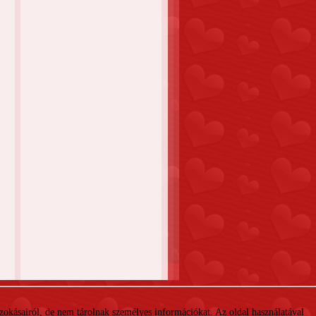
 szokásairól, de nem tárolnak személyes információkat. Az oldal használatával