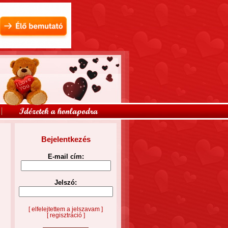
Bejelentkezés
E-mail cím:
Jelszó:
[ elfelejtettem a jelszavam ]
[ regisztráció ]