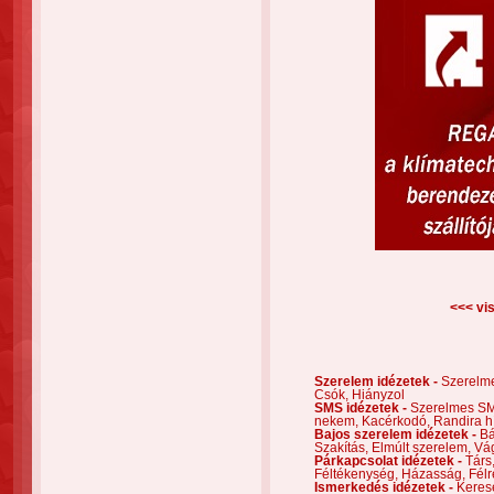
<<< vis
Szerelem idézetek -
Szerelm
Csók,
Hiányzol
SMS idézetek -
Szerelmes S
nekem,
Kacérkodó,
Randira h
Bajos szerelem idézetek -
Bá
Szakítás,
Elmúlt szerelem,
Vá
Párkapcsolat idézetek -
Társ
Féltékenység,
Házasság,
Félr
Ismerkedés idézetek -
Keres