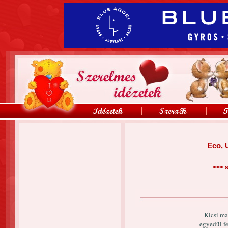
Eco, 
<<<
s
Kicsi ma
egyedül f