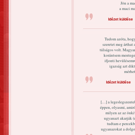
Jön a mac
a maci ma
Idézet küldése
Tudom azóta, hogy,
szeretet meg árthat 
túlságos volt. Magyar
korántsem mentege
ifjonti hevülésemr
igazság azt di
mérhet
Idézet küldése
[…] a legeslegszenteb
éppen, olyasmi, amir
milyen az az önkív
ugyanazt akarják (
tudtam e percekbe
ugyanazokat a dolgok