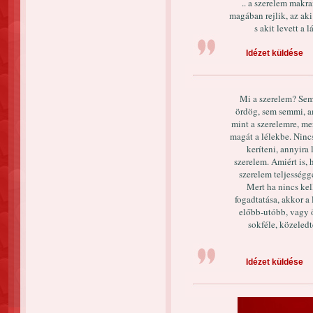
.. a szerelem mak
magában rejlik, az ak
s akit levett a l
Idézet küldése
Mi a szerelem? Sem
ördög, sem semmi, a
mint a szerelemre, m
magát a lélekbe. Ninc
keríteni, annyira 
szerelem. Amiért is,
szerelem teljességge
Mert ha nincs kel
fogadtatása, akkor a 
előbb-utóbb, vagy ö
sokféle, közeledt
Idézet küldése