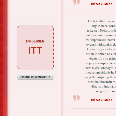
Idézet küldése
Ott feküdtem, nem t
lány. A keze könn
testemet. Fojtott ö
volt, hanem olyasmi, 
fel-felparázslik ham
nevezni bárkit, akinek
fogható (így motyog
ritkán is ebben az éle
éreztem), s ha mégo
erejéig is csupán. Az
nem is érzi önmagát, a
megsemmisült, és ha 
egyetlen röpke pillan
most belekóstoltam,
világra, bántaná, 
megérezni, mic
Idézet küldése