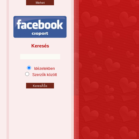
Keresés
Idézetekben
Szerzők között