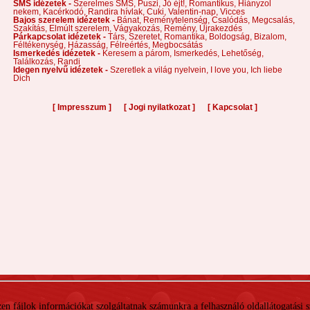
SMS idézetek -
Szerelmes SMS,
Puszi,
Jó éjt!,
Romantikus,
Hiányzol
nekem,
Kacérkodó,
Randira hívlak,
Cuki,
Valentin-nap,
Vicces
Bajos szerelem idézetek -
Bánat,
Reménytelenség,
Csalódás,
Megcsalás,
Szakítás,
Elmúlt szerelem,
Vágyakozás,
Remény,
Újrakezdés
Párkapcsolat idézetek -
Társ,
Szeretet,
Romantika,
Boldogság,
Bizalom,
Féltékenység,
Házasság,
Félreértés,
Megbocsátás
Ismerkedés idézetek -
Keresem a párom,
Ismerkedés,
Lehetőség,
Találkozás,
Randi
Idegen nyelvű idézetek -
Szeretlek a világ nyelvein,
I love you,
Ich liebe
Dich
[
]
[
]
[
]
Impresszum
Jogi nyilatkozat
Kapcsolat
 Ezen fájlok információkat szolgáltatnak számunkra a felhasználó oldallátogatási