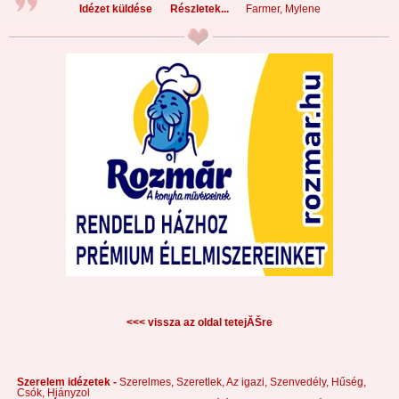
Idézet küldése
Részletek...
Farmer, Mylene
<<< vissza az oldal tetejĂŠre
Szerelem idézetek -
Szerelmes,
Szeretlek,
Az igazi,
Szenvedély,
Hűség,
Csók,
Hiányzol