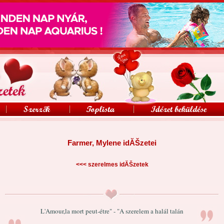
Farmer, Mylene idĂŠzetei
<<<
szerelmes idĂŠzetek
L'Amour,la mort peut-étre" - "A szerelem a halál talán