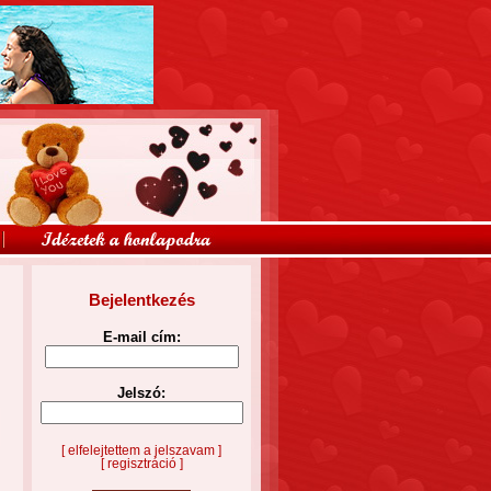
Bejelentkezés
E-mail cím:
Jelszó:
[ elfelejtettem a jelszavam ]
[ regisztráció ]