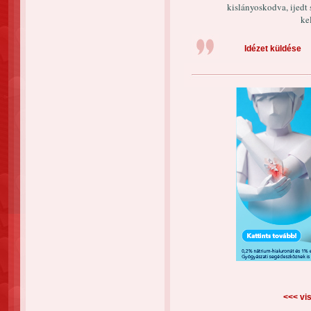
kislányoskodva, ijedt
ke
Idézet küldése
<<< vis