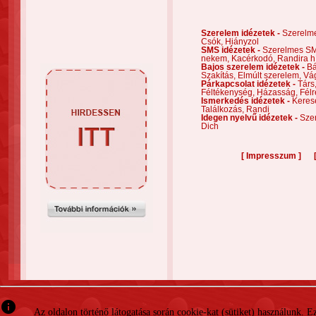
Szerelem idézetek -
Szerelm
Csók,
Hiányzol
SMS idézetek -
Szerelmes S
nekem,
Kacérkodó,
Randira h
Bajos szerelem idézetek -
Bá
Szakítás,
Elmúlt szerelem,
Vá
Párkapcsolat idézetek -
Társ
Féltékenység,
Házasság,
Félr
Ismerkedés idézetek -
Keres
Találkozás,
Randi
Idegen nyelvű idézetek -
Szer
Dich
[
]
Impresszum
info
Az oldalon történő látogatása során cookie-kat (sütiket) használunk. 