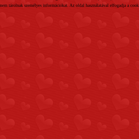
nem tárolnak személyes információkat. Az oldal használatával elfogadja a cooki