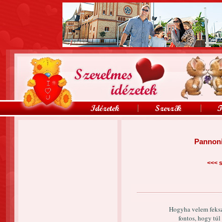
Pannoni
<<<
s
Hogyha velem feksz
fontos, hogy túl