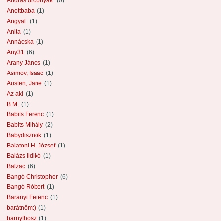
András drobnyák
(0)
Anettbaba
(1)
Angyal
(1)
Anita
(1)
Annácska
(1)
Any31
(6)
Arany János
(1)
Asimov, Isaac
(1)
Austen, Jane
(1)
Az aki
(1)
B.M.
(1)
Babits Ferenc
(1)
Babits Mihály
(2)
Babydisznók
(1)
Balatoni H. József
(1)
Balázs Ildikó
(1)
Balzac
(6)
Bangó Christopher
(6)
Bangó Róbert
(1)
Baranyi Ferenc
(1)
barátnőm:)
(1)
barnythosz
(1)