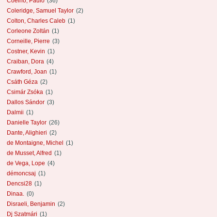
Coelho, Paulo
(36)
Coleridge, Samuel Taylor
(2)
Colton, Charles Caleb
(1)
Corleone Zoltán
(1)
Corneille, Pierre
(3)
Costner, Kevin
(1)
Craiban, Dora
(4)
Crawford, Joan
(1)
Csáth Géza
(2)
Csimár Zsóka
(1)
Dallos Sándor
(3)
Dalmii
(1)
Danielle Taylor
(26)
Dante, Alighieri
(2)
de Montaigne, Michel
(1)
de Musset, Alfred
(1)
de Vega, Lope
(4)
démoncsaj
(1)
Dencsi28
(1)
Dinaa.
(0)
Disraeli, Benjamin
(2)
Dj Szatmári
(1)