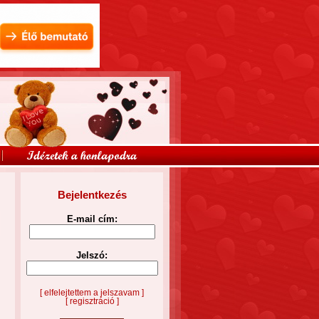
Bejelentkezés
E-mail cím:
Jelszó:
[ elfelejtettem a jelszavam ]
[ regisztráció ]