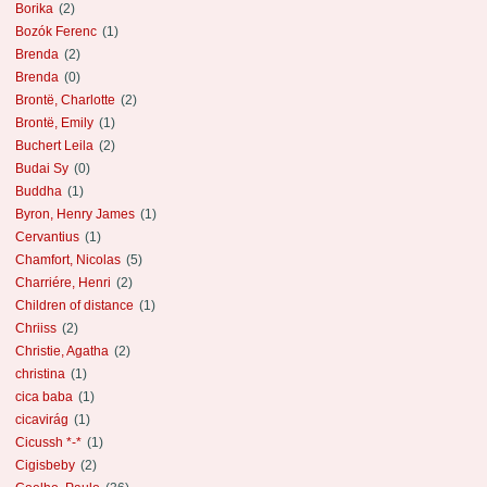
Borika
(2)
Bozók Ferenc
(1)
Brenda
(2)
Brenda
(0)
Brontë, Charlotte
(2)
Brontë, Emily
(1)
Buchert Leila
(2)
Budai Sy
(0)
Buddha
(1)
Byron, Henry James
(1)
Cervantius
(1)
Chamfort, Nicolas
(5)
Charriére, Henri
(2)
Children of distance
(1)
Chriiss
(2)
Christie, Agatha
(2)
christina
(1)
cica baba
(1)
cicavirág
(1)
Cicussh *-*
(1)
Cigisbeby
(2)