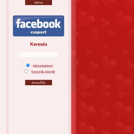
Keresés
Idézetekben
Szerzők között