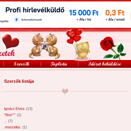
Szerzők listája
Ignácz Elvira
(13)
*Boo^^
(1)
...
(7)
.maszatka.
(1)