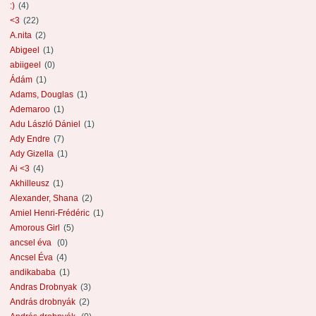
:)
(4)
<3
(22)
A.nita
(2)
Abigeel
(1)
abiigeel
(0)
Ádám
(1)
Adams, Douglas
(1)
Ademaroo
(1)
Adu László Dániel
(1)
Ady Endre
(7)
Ady Gizella
(1)
Ai <3
(4)
Akhilleusz
(1)
Alexander, Shana
(2)
Amiel Henri-Frédéric
(1)
Amorous Girl
(5)
ancsel éva
(0)
Ancsel Éva
(4)
andikababa
(1)
Andras Drobnyak
(3)
András drobnyák
(2)