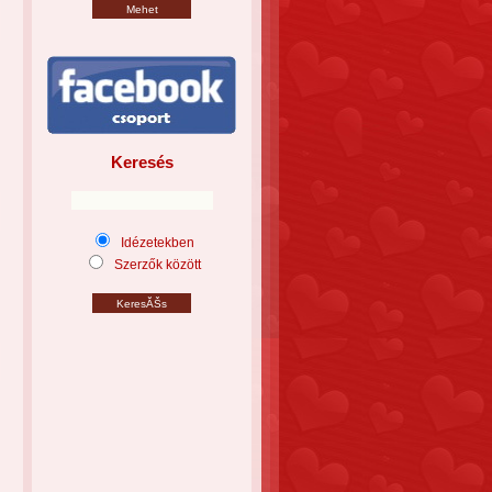
Keresés
Idézetekben
Szerzők között