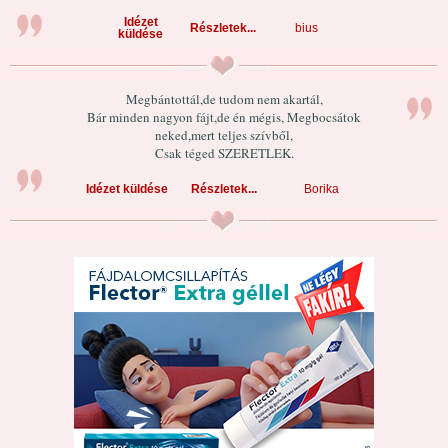
Idézet
Részletek...
bius
küldése
Megbántottál,de tudom nem akartál,
Bár minden nagyon fájt,de én mégis, Megbocsátok
neked,mert teljes szívből,
Csak téged SZERETLEK.
Idézet küldése
Részletek...
Borika