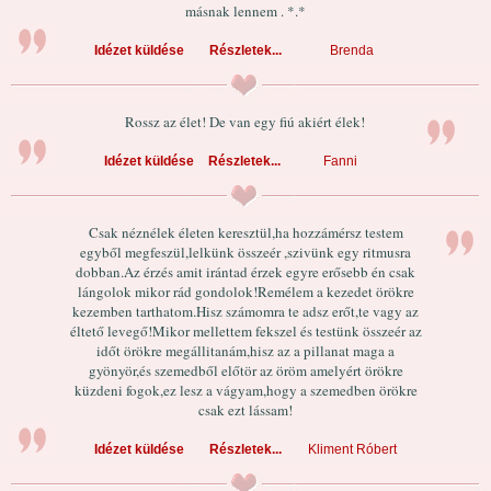
másnak lennem . *.*
Idézet küldése
Részletek...
Brenda
Rossz az élet! De van egy fiú akiért élek!
Idézet küldése
Részletek...
Fanni
Csak néznélek életen keresztül,ha hozzámérsz testem
egyből megfeszül,lelkünk összeér ,szivünk egy ritmusra
dobban.Az érzés amit irántad érzek egyre erősebb én csak
lángolok mikor rád gondolok!Remélem a kezedet örökre
kezemben tarthatom.Hisz számomra te adsz erőt,te vagy az
éltető levegő!Mikor mellettem fekszel és testünk összeér az
időt örökre megállitanám,hisz az a pillanat maga a
gyönyör,és szemedből előtör az öröm amelyért örökre
küzdeni fogok,ez lesz a vágyam,hogy a szemedben örökre
csak ezt lássam!
Idézet küldése
Részletek...
Kliment Róbert