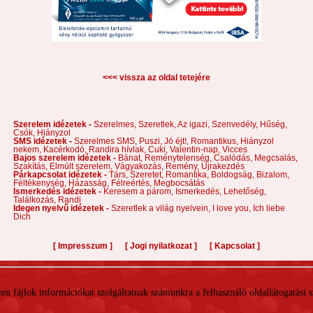
<<< vissza az oldal tetejére
Szerelem idézetek -
Szerelmes,
Szeretlek,
Az igazi,
Szenvedély,
Hűség,
Csók,
Hiányzol
SMS idézetek -
Szerelmes SMS,
Puszi,
Jó éjt!,
Romantikus,
Hiányzol
nekem,
Kacérkodó,
Randira hívlak,
Cuki,
Valentin-nap,
Vicces
Bajos szerelem idézetek -
Bánat,
Reménytelenség,
Csalódás,
Megcsalás,
Szakítás,
Elmúlt szerelem,
Vágyakozás,
Remény,
Újrakezdés
Párkapcsolat idézetek -
Társ,
Szeretet,
Romantika,
Boldogság,
Bizalom,
Féltékenység,
Házasság,
Félreértés,
Megbocsátás
Ismerkedés idézetek -
Keresem a párom,
Ismerkedés,
Lehetőség,
Találkozás,
Randi
Idegen nyelvű idézetek -
Szeretlek a világ nyelvein,
I love you,
Ich liebe
Dich
[
]
[
]
[
]
Impresszum
Jogi nyilatkozat
Kapcsolat
 Ezen fájlok információkat szolgáltatnak számunkra a felhasználó oldallátogatási