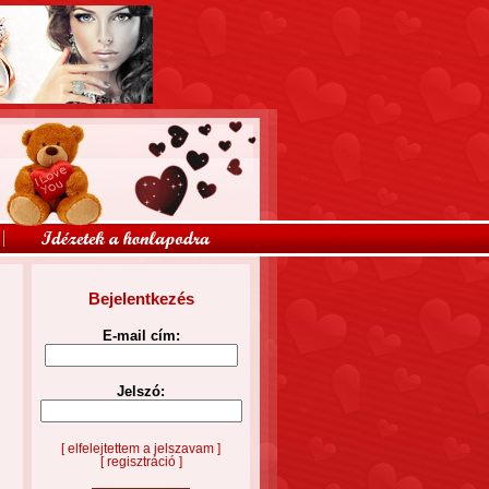
Bejelentkezés
E-mail cím:
Jelszó:
[ elfelejtettem a jelszavam ]
[ regisztráció ]