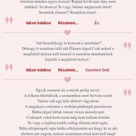
letettem minden egyes rosszat! Rajtad kivül más lány nem
érdekel! Az álom az Te vagy, bármit megteszek érted!
Szeretlek életem!!! Remélem érzed..
Idézet küldése
Részletek...
Én..
"Azt hiszed,hogy te keresed a szerelmet?
Dehogy.A szerelem talál rád.Ő keres téged.Csak neked a
megfelelő helyen kell lenned.A szerelem mindenkinek
kijelöli a megfelelő helyet."
Idézet küldése
Részletek...
Szerelem Doki
Egyik szemem sír, a másik pedig nevet,
A lelkem tükrödôzik a szememben mert Szívem szeret
Valóra vált egy hôn áhított vágyalom
A magányos estéimen a szobám plafontját pasztázom
Hátha téged látlak onnan vissza mosolyogni
Csakmert veled kedvesem még nem tudtam betelni
Te vagy a legfényesebb csillag életem sötét egén,
Néha eltöprengek rajta hátha elfelejteném azt hogy ki az aki
életben tart engem, tudom szerelmem érted nem kell majd