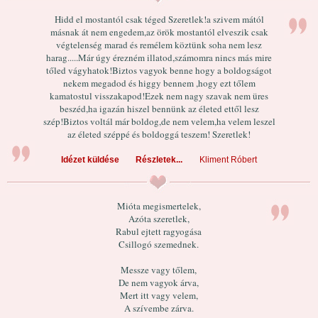
Hidd el mostantól csak téged Szeretlek!a szivem mától
másnak át nem engedem,az örök mostantól elveszik csak
végtelenség marad és remélem köztünk soha nem lesz
harag.....Már úgy érezném illatod,számomra nincs más mire
tőled vágyhatok!Biztos vagyok benne hogy a boldogságot
nekem megadod és higgy bennem ,hogy ezt tőlem
kamatostul visszakapod!Ezek nem nagy szavak nem üres
beszéd,ha igazán hiszel bennünk az életed ettől lesz
szép!Biztos voltál már boldog,de nem velem,ha velem leszel
az életed széppé és boldoggá teszem! Szeretlek!
Idézet küldése
Részletek...
Kliment Róbert
Mióta megismertelek,
Azóta szeretlek,
Rabul ejtett ragyogása
Csillogó szemednek.
Messze vagy tőlem,
De nem vagyok árva,
Mert itt vagy velem,
A szívembe zárva.