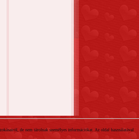
 szokásairól, de nem tárolnak személyes információkat. Az oldal használatával