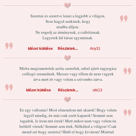
Szeretni és szeretve lenni a legjobb a világon,
Sose hagyd senkinek, hogy
utadba álljon.
Ne engedj az ármánynak, a csábításnak.
Legyetek hű társai egymásnak.
Idézet küldése
Részletek...
Any31
Mióta megismertelek azóta szeretlek, rabul ejtett ragyogása
csillogó szemednek. Messze vagy tőlem de nem vagyok
árva mert itt vagy velem a szívembe zárva.
Idézet küldése
Részletek...
viki13
Ez egy vallomás! Most elmondom mit akarok! Hogy velem
legyél mindig, én már csak ezért kaparok! Semmit sem
tagadok, le írom mit érzek! Mert mikor nem vagy velem én
belűről vérzek! Semmit sem érek, Nélküled a világon! Csak
mond azt hogy szeretsz! Hidd el hogy kivárom! Miattad