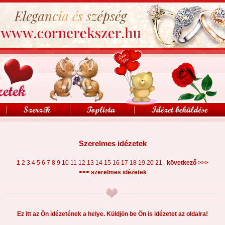
Szerelmes idézetek
>>>
1
2
3
4
5
6
7
8
9
10
11
12
13
14
15
16
17
18
19
20
21
következő
<<<
szerelmes idézetek
Ez itt az Ön idézetének a helye. Küldjön be Ön is idézetet az oldalra!