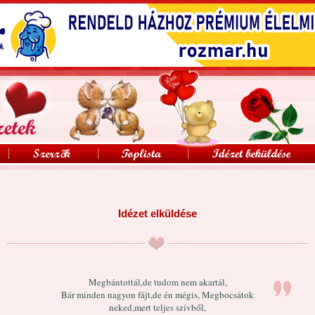
Idézet elküldése
Megbántottál,de tudom nem akartál,
Bár minden nagyon fájt,de én mégis, Megbocsátok
neked,mert teljes szívből,