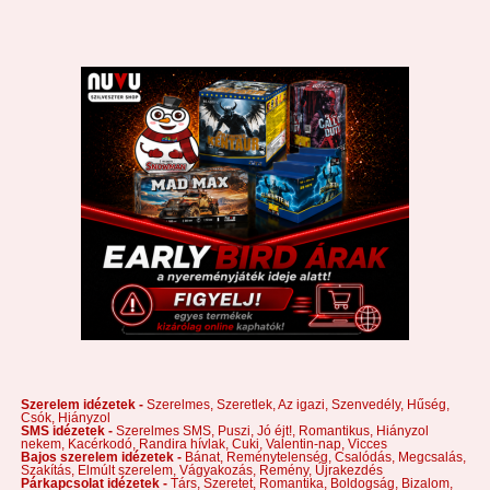
Szerelem idézetek -
Szerelmes,
Szeretlek,
Az igazi,
Szenvedély,
Hűség,
Csók,
Hiányzol
SMS idézetek -
Szerelmes SMS,
Puszi,
Jó éjt!,
Romantikus,
Hiányzol
nekem,
Kacérkodó,
Randira hívlak,
Cuki,
Valentin-nap,
Vicces
Bajos szerelem idézetek -
Bánat,
Reménytelenség,
Csalódás,
Megcsalás,
Szakítás,
Elmúlt szerelem,
Vágyakozás,
Remény,
Újrakezdés
Párkapcsolat idézetek -
Társ,
Szeretet,
Romantika,
Boldogság,
Bizalom,