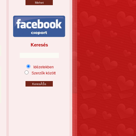
Keresés
Idézetekben
Szerzők között