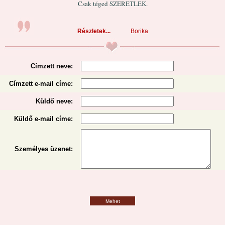
Csak téged SZERETLEK.
Részletek...
Borika
Címzett neve:
Címzett e-mail címe:
Küldő neve:
Küldő e-mail címe:
Személyes üzenet
:
Mehet