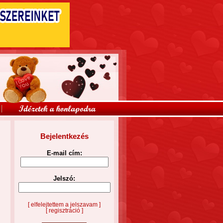
Bejelentkezés
E-mail cím:
Jelszó:
[ elfelejtettem a jelszavam ]
[ regisztráció ]