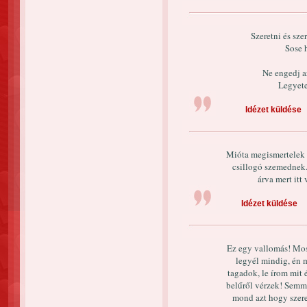
Szeretni és sze
Sose 
Ne engedj a
Legyete
Idézet küldése
Mióta megismertelek a
csillogó szemednek
árva mert itt
Idézet küldése
Ez egy vallomás! Mo
legyél mindig, én 
tagadok, le írom mit
belűről vérzek! Semmi
mond azt hogy szere