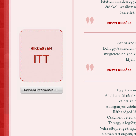
letettem minden egye
érdekel! Az álom a
Szeretlek
Idézet küldése
"Azt hiszed,
Dehogy.A szerelem t
megfelelő helyen k
kijelö
Idézet küldése
Egyik szeme
A lelkem tükrödôz
Valóra vál
A magányos estéim
Hátha téged l
Csakmert veled 
Te vagy a legfén
Néha eltöprengek rajta
életben tart engem, 