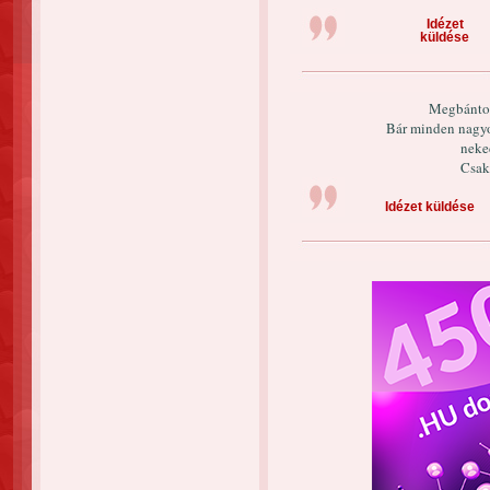
Idézet
küldése
Megbántot
Bár minden nagyo
neked
Csak
Idézet küldése