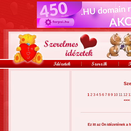
Sze
1
2
3
4
5
6
7
8
9
10
11
12
1
<<<
Ez itt az Ön idézetének a h