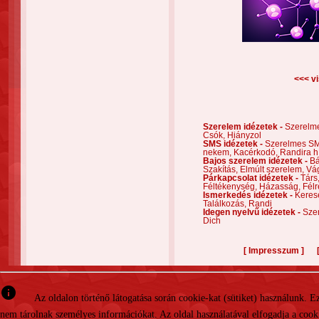
<<< vi
Szerelem idézetek -
Szerelm
Csók,
Hiányzol
SMS idézetek -
Szerelmes S
nekem,
Kacérkodó,
Randira h
Bajos szerelem idézetek -
Bá
Szakítás,
Elmúlt szerelem,
Vá
Párkapcsolat idézetek -
Társ
Féltékenység,
Házasság,
Félr
Ismerkedés idézetek -
Keres
Találkozás,
Randi
Idegen nyelvű idézetek -
Szer
Dich
[
]
Impresszum
info
Az oldalon történő látogatása során cookie-kat (sütiket) használunk. 
nem tárolnak személyes információkat. Az oldal használatával elfogadja a cooki