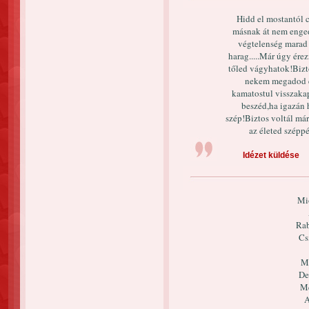
Hidd el mostantól 
másnak át nem enged
végtelenség marad
harag.....Már úgy ér
tőled vágyhatok!Biz
nekem megadod é
kamatostul visszak
beszéd,ha igazán h
szép!Biztos voltál má
az életed szépp
Idézet küldése
Mi
Rab
Cs
Me
De
Me
A