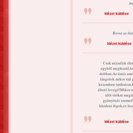
má
Idézet küldése
Rossz az élet
Idézet küldése
Csak néznélek élet
egyből megfeszül,le
dobban.Az érzés amit
lángolok mikor rád
kezemben tarthatom.H
éltető levegő!Mikor m
időt örökre megál
gyönyör,és szemedb
küzdeni fogok,ez le
Idézet küldése