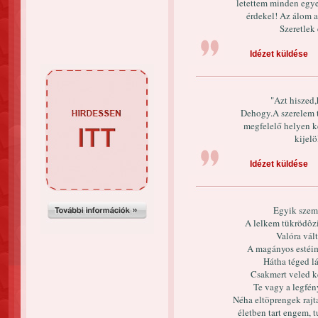
letettem minden egye
érdekel! Az álom a
Szeretlek
Idézet küldése
"Azt hiszed,
Dehogy.A szerelem t
megfelelő helyen k
kijelö
Idézet küldése
Egyik szeme
A lelkem tükrödôz
Valóra vál
A magányos estéim
Hátha téged l
Csakmert veled 
Te vagy a legfén
Néha eltöprengek rajta
életben tart engem, 