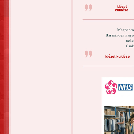
Idézet
küldése
Megbántot
Bár minden nagyo
neked
Csak
Idézet küldése