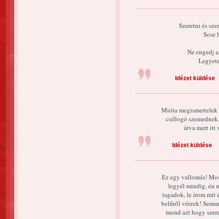
Szeretni és sze
Sose 
Ne engedj a
Legyete
Idézet küldése
Mióta megismertelek a
csillogó szemednek
árva mert itt
Idézet küldése
Ez egy vallomás! Mo
legyél mindig, én 
tagadok, le írom mit
belűről vérzek! Semmi
mond azt hogy szere