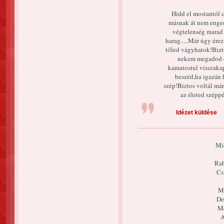
Hidd el mostantól 
másnak át nem enged
végtelenség marad
harag.....Már úgy ér
tőled vágyhatok!Biz
nekem megadod é
kamatostul visszak
beszéd,ha igazán h
szép!Biztos voltál má
az életed szépp
Idézet küldése
Mi
Rab
Cs
Me
De
Me
A