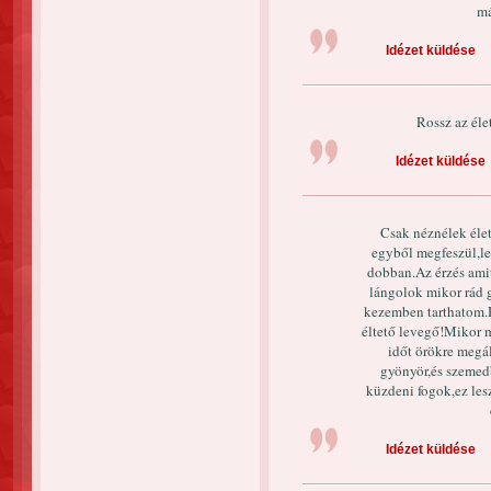
má
Idézet küldése
Rossz az élet
Idézet küldése
Csak néznélek élet
egyből megfeszül,le
dobban.Az érzés amit
lángolok mikor rád
kezemben tarthatom.H
éltető levegő!Mikor m
időt örökre megál
gyönyör,és szemedb
küzdeni fogok,ez le
Idézet küldése