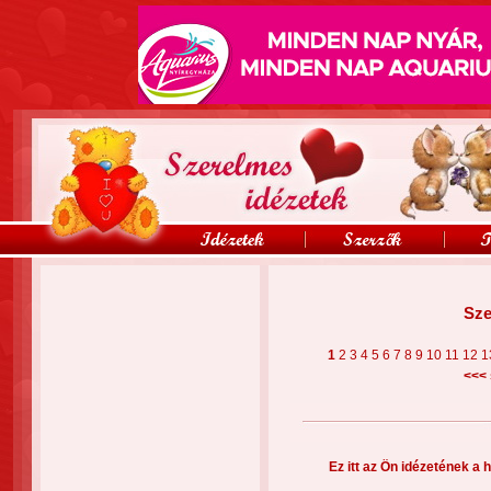
Sze
1
2
3
4
5
6
7
8
9
10
11
12
1
<<<
Ez itt az Ön idézetének a h