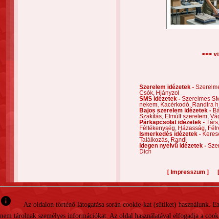
<<< vi
Szerelem idézetek -
Szerelm
Csók,
Hiányzol
SMS idézetek -
Szerelmes S
nekem,
Kacérkodó,
Randira h
Bajos szerelem idézetek -
Bá
Szakítás,
Elmúlt szerelem,
Vá
Párkapcsolat idézetek -
Társ
Féltékenység,
Házasság,
Félr
Ismerkedés idézetek -
Keres
Találkozás,
Randi
Idegen nyelvű idézetek -
Szer
Dich
[
]
Impresszum
info
Az oldalon történő látogatása során cookie-kat (sütiket) használunk. 
nem tárolnak személyes információkat. Az oldal használatával elfogadja a cooki