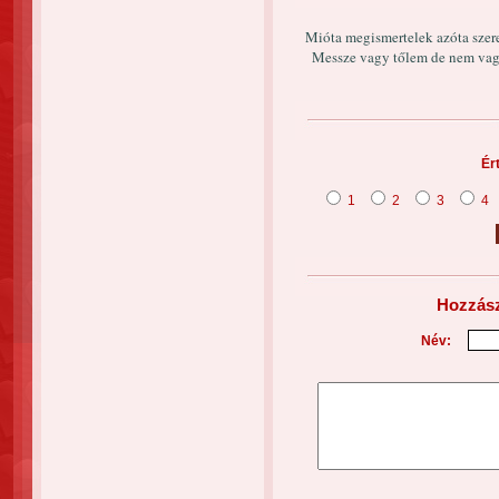
Mióta megismertelek azóta szere
Messze vagy tőlem de nem vagy
Ér
1
2
3
4
Hozzász
Név: