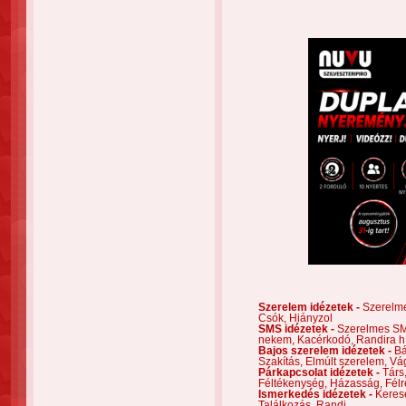
Szerelem idézetek -
Szerelm
Csók,
Hiányzol
SMS idézetek -
Szerelmes S
nekem,
Kacérkodó,
Randira h
Bajos szerelem idézetek -
Bá
Szakítás,
Elmúlt szerelem,
Vá
Párkapcsolat idézetek -
Társ
Féltékenység,
Házasság,
Félr
Ismerkedés idézetek -
Keres
Találkozás,
Randi