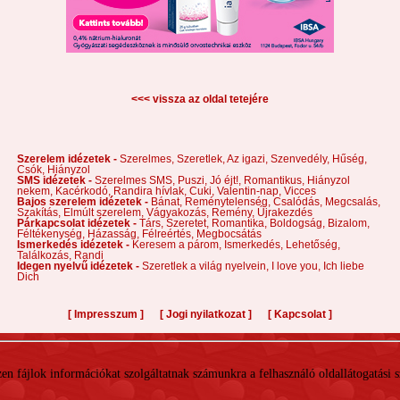
<<< vissza az oldal tetejére
Szerelem idézetek -
Szerelmes,
Szeretlek,
Az igazi,
Szenvedély,
Hűség,
Csók,
Hiányzol
SMS idézetek -
Szerelmes SMS,
Puszi,
Jó éjt!,
Romantikus,
Hiányzol
nekem,
Kacérkodó,
Randira hívlak,
Cuki,
Valentin-nap,
Vicces
Bajos szerelem idézetek -
Bánat,
Reménytelenség,
Csalódás,
Megcsalás,
Szakítás,
Elmúlt szerelem,
Vágyakozás,
Remény,
Újrakezdés
Párkapcsolat idézetek -
Társ,
Szeretet,
Romantika,
Boldogság,
Bizalom,
Féltékenység,
Házasság,
Félreértés,
Megbocsátás
Ismerkedés idézetek -
Keresem a párom,
Ismerkedés,
Lehetőség,
Találkozás,
Randi
Idegen nyelvű idézetek -
Szeretlek a világ nyelvein,
I love you,
Ich liebe
Dich
[
]
[
]
[
]
Impresszum
Jogi nyilatkozat
Kapcsolat
 Ezen fájlok információkat szolgáltatnak számunkra a felhasználó oldallátogatási