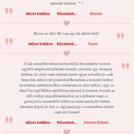
másnak lennem . *.*
Idézet küldése
Részletek...
Brenda
Rossz az élet! De van egy fiú akiért élek!
Idézet küldése
Részletek...
Fanni
Csak néznélek életen keresztül,ha hozzámérsz testem
egyből megfeszül,lelkünk összeér ,szivünk egy ritmusra
dobban.Az érzés amit irántad érzek egyre erősebb én csak
lángolok mikor rád gondolok!Remélem a kezedet örökre
kezemben tarthatom.Hisz számomra te adsz erőt,te vagy az
éltető levegő!Mikor mellettem fekszel és testünk összeér az
időt örökre megállitanám,hisz az a pillanat maga a
gyönyör,és szemedből előtör az öröm amelyért örökre
küzdeni fogok,ez lesz a vágyam,hogy a szemedben örökre
csak ezt lássam!
Idézet küldése
Részletek...
Kliment Róbert