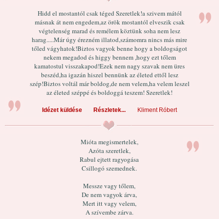
Hidd el mostantól csak téged Szeretlek!a szivem mától
másnak át nem engedem,az örök mostantól elveszik csak
végtelenség marad és remélem köztünk soha nem lesz
harag.....Már úgy érezném illatod,számomra nincs más mire
tőled vágyhatok!Biztos vagyok benne hogy a boldogságot
nekem megadod és higgy bennem ,hogy ezt tőlem
kamatostul visszakapod!Ezek nem nagy szavak nem üres
beszéd,ha igazán hiszel bennünk az életed ettől lesz
szép!Biztos voltál már boldog,de nem velem,ha velem leszel
az életed széppé és boldoggá teszem! Szeretlek!
Idézet küldése
Részletek...
Kliment Róbert
Mióta megismertelek,
Azóta szeretlek,
Rabul ejtett ragyogása
Csillogó szemednek.
Messze vagy tőlem,
De nem vagyok árva,
Mert itt vagy velem,
A szívembe zárva.