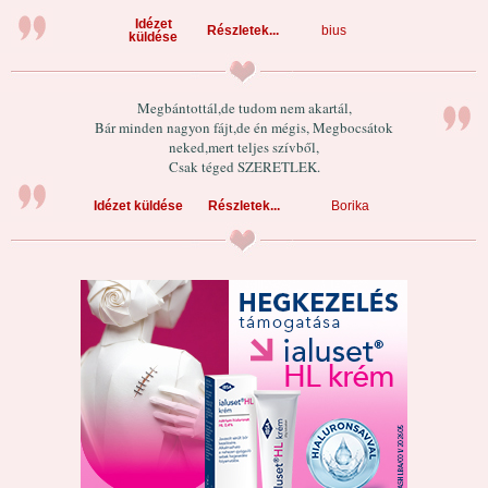
Idézet
Részletek...
bius
küldése
Megbántottál,de tudom nem akartál,
Bár minden nagyon fájt,de én mégis, Megbocsátok
neked,mert teljes szívből,
Csak téged SZERETLEK.
Idézet küldése
Részletek...
Borika