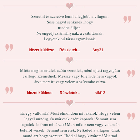
Szeretni és szeretve lenni a legjobb a világon,
Sose hagyd senkinek, hogy
utadba álljon.
Ne engedj az ármánynak, a csábításnak.
Legyetek hű társai egymásnak.
Idézet küldése
Részletek...
Any31
Mióta megismertelek azóta szeretlek, rabul ejtett ragyogása
csillogó szemednek. Messze vagy tőlem de nem vagyok
árva mert itt vagy velem a szívembe zárva.
Idézet küldése
Részletek...
viki13
Ez egy vallomás! Most elmondom mit akarok! Hogy velem
legyél mindig, én már csak ezért kaparok! Semmit sem
tagadok, le írom mit érzek! Mert mikor nem vagy velem én
belűről vérzek! Semmit sem érek, Nélküled a világon! Csak
mond azt hogy szeretsz! Hidd el hogy kivárom! Miattad