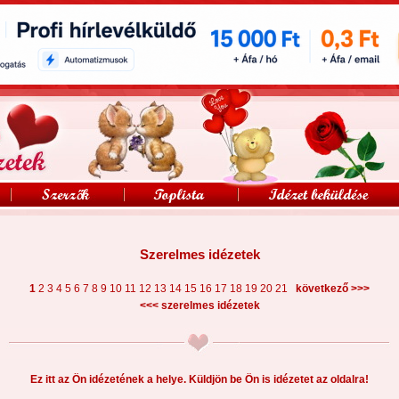
Szerelmes idézetek
>>>
1
2
3
4
5
6
7
8
9
10
11
12
13
14
15
16
17
18
19
20
21
következő
<<<
szerelmes idézetek
Ez itt az Ön idézetének a helye. Küldjön be Ön is idézetet az oldalra!