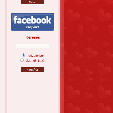
Keresés
Idézetekben
Szerzők között