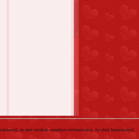
 szokásairól, de nem tárolnak személyes információkat. Az oldal használatával