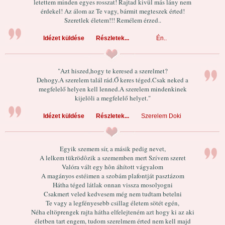
letettem minden egyes rosszat! Rajtad kivül más lány nem
érdekel! Az álom az Te vagy, bármit megteszek érted!
Szeretlek életem!!! Remélem érzed..
Idézet küldése
Részletek...
Én..
"Azt hiszed,hogy te keresed a szerelmet?
Dehogy.A szerelem talál rád.Ő keres téged.Csak neked a
megfelelő helyen kell lenned.A szerelem mindenkinek
kijelöli a megfelelő helyet."
Idézet küldése
Részletek...
Szerelem Doki
Egyik szemem sír, a másik pedig nevet,
A lelkem tükrödôzik a szememben mert Szívem szeret
Valóra vált egy hôn áhított vágyalom
A magányos estéimen a szobám plafontját pasztázom
Hátha téged látlak onnan vissza mosolyogni
Csakmert veled kedvesem még nem tudtam betelni
Te vagy a legfényesebb csillag életem sötét egén,
Néha eltöprengek rajta hátha elfelejteném azt hogy ki az aki
életben tart engem, tudom szerelmem érted nem kell majd