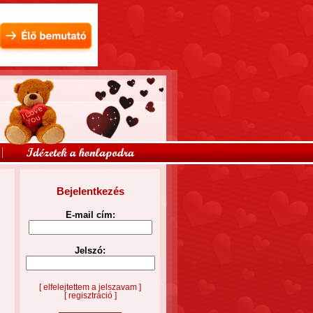
Bejelentkezés
E-mail cím:
Jelszó:
[ elfelejtettem a jelszavam ]
[ regisztráció ]