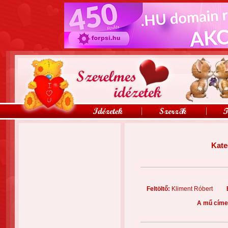
Kate
Feltöltő:
Kliment Róbert
A mű címe