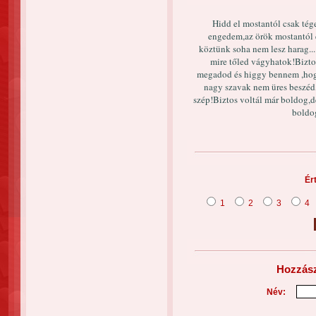
Hidd el mostantól csak tég
engedem,az örök mostantól 
köztünk soha nem lesz harag..
mire tőled vágyhatok!Bizt
megadod és higgy bennem ,hog
nagy szavak nem üres beszéd,
szép!Biztos voltál már boldog,d
boldog
Ér
1
2
3
4
Hozzász
Név: