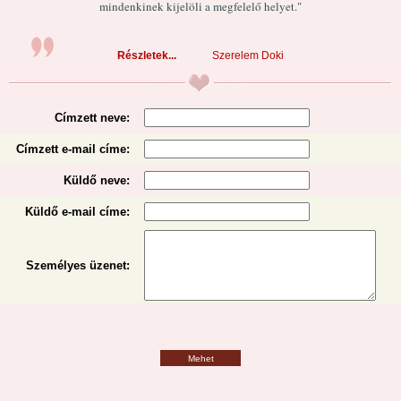
mindenkinek kijelöli a megfelelő helyet."
Részletek...
Szerelem Doki
Címzett neve:
Címzett e-mail címe:
Küldő neve:
Küldő e-mail címe:
Személyes üzenet
:
Mehet