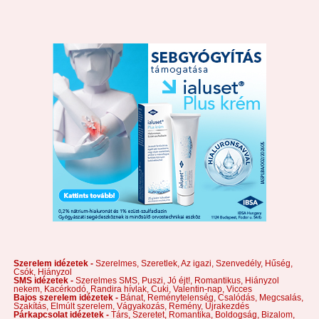
Szerelem idézetek -
Szerelmes,
Szeretlek,
Az igazi,
Szenvedély,
Hűség,
Csók,
Hiányzol
SMS idézetek -
Szerelmes SMS,
Puszi,
Jó éjt!,
Romantikus,
Hiányzol
nekem,
Kacérkodó,
Randira hívlak,
Cuki,
Valentin-nap,
Vicces
Bajos szerelem idézetek -
Bánat,
Reménytelenség,
Csalódás,
Megcsalás,
Szakítás,
Elmúlt szerelem,
Vágyakozás,
Remény,
Újrakezdés
Párkapcsolat idézetek -
Társ,
Szeretet,
Romantika,
Boldogság,
Bizalom,