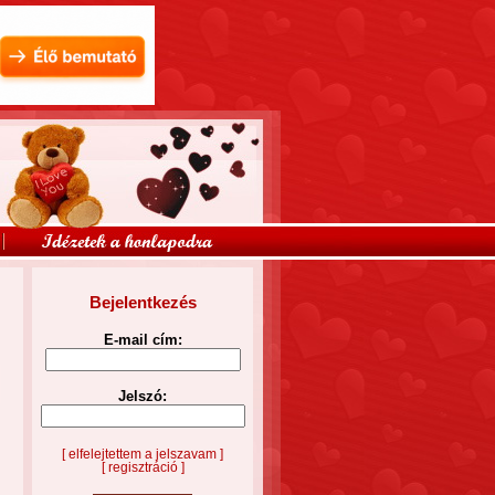
Bejelentkezés
E-mail cím:
Jelszó:
[ elfelejtettem a jelszavam ]
[ regisztráció ]