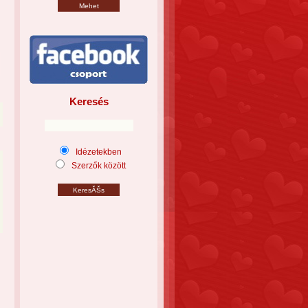
Keresés
Idézetekben
Szerzők között