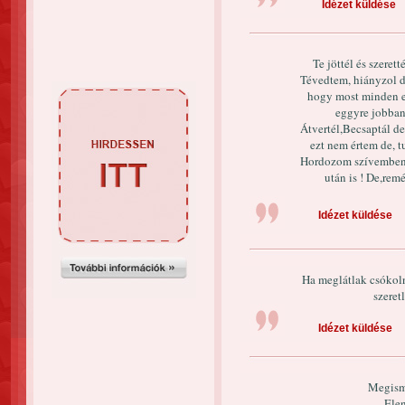
Idézet küldése
Te jöttél és szerett
Tévedtem, hiányzol d
hogy most minden e
eggyre jobban 
Átvertél,Becsaptál de
ezt nem értem de, 
Hordozom szívemben 
után is ! De,rem
Idézet küldése
Ha meglátlak csókol
szeret
Idézet küldése
Megism
Ele