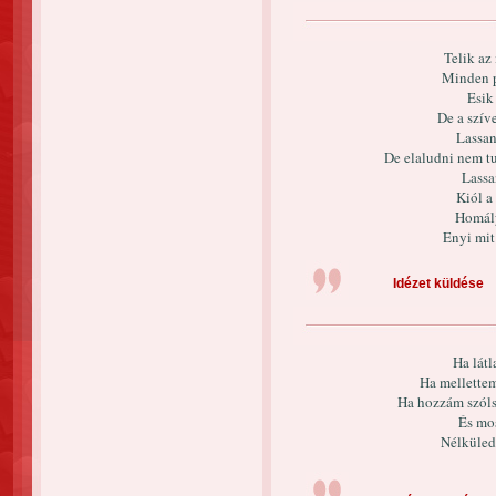
Telik az
Minden p
Esik
De a szív
Lassan
De elaludni nem tu
Lassa
Kiól a
Homály
Enyi mit
Idézet küldése
Ha lát
Ha mellettem
Ha hozzám szóls
És mos
Nélküled 