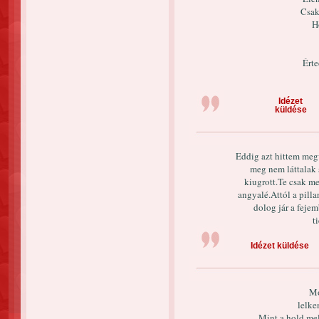
Csak
H
Ért
Idézet
küldése
Eddig azt hittem meg
meg nem láttalak
kiugrott.Te csak me
angyalé.Attól a pill
dolog jár a feje
t
Idézet küldése
Mo
lelke
Mint a hold mel