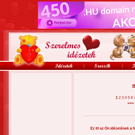
B
1
2
3
4
5
6
<<<
Ez itt az Ön idézetének a h