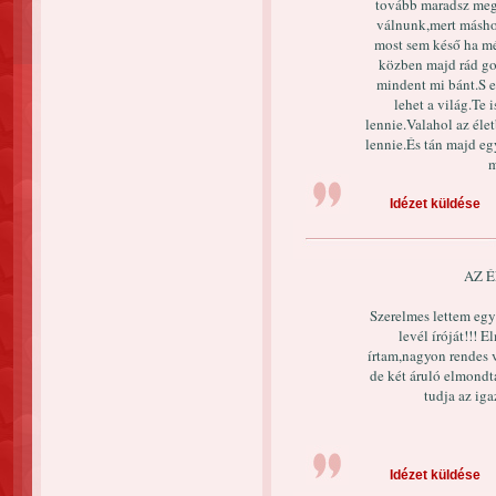
tovább maradsz megh
válnunk,mert máshol
most sem késő ha m
közben majd rád g
mindent mi bánt.S e
lehet a világ.Te 
lennie.Valahol az éle
lennie.És tán majd e
m
Idézet küldése
AZ É
Szerelmes lettem egy 
levél íróját!!! 
írtam,nagyon rendes 
de két áruló elmondt
tudja az iga
Idézet küldése