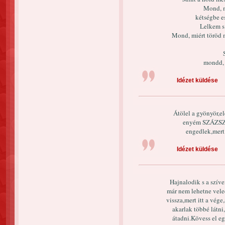
Mond, m
kétségbe e
Lelkem s
Mond, miért töröd 
mondd, 
Idézet küldése
Átölel a gyönyör,e
enyém SZÁZSZO
engedlek,mer
Idézet küldése
Hajnalodik s a szív
már nem lehetne vele
vissza,mert itt a vége
akarlak többé látn
átadni.Kövess el eg