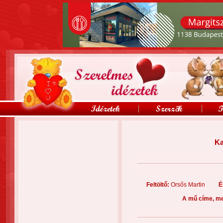
Ka
Feltöltő:
Orsős Martin
É
A mű címe, me