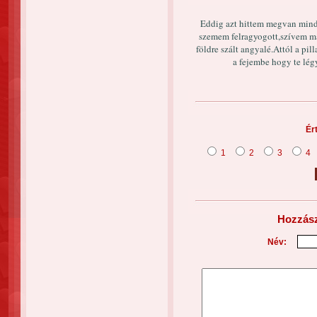
Eddig azt hittem megvan mind
szemem felragyogott,szívem ma
földre szált angyalé.Attól a pil
a fejembe hogy te lé
Ér
1
2
3
4
Hozzász
Név: