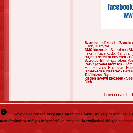
Szerelem idézetek -
Szerelm
Csók,
Hiányzol
SMS idézetek -
Szerelmes S
nekem,
Kacérkodó,
Randira h
Bajos szerelem idézetek -
Bá
Szakítás,
Elmúlt szerelem,
Vá
Párkapcsolat idézetek -
Társ
Féltékenység,
Házasság,
Félr
Ismerkedés idézetek -
Keres
Találkozás,
Randi
Idegen nyelvű idézetek -
Szer
Dich
[
]
Impresszum
info
Az oldalon történő látogatása során cookie-kat (sütiket) használunk. 
nem tárolnak személyes információkat. Az oldal használatával elfogadja a cooki