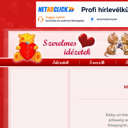
Id
Eddig azt hi
pillanatig 
felragyogott