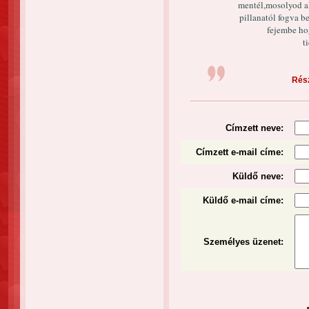
mentél,mosolyod ak
pillanatól fogva b
fejembe ho
t
Rész
Címzett neve:
Címzett e-mail címe:
Küldő neve:
Küldő e-mail címe:
Személyes üzenet
: