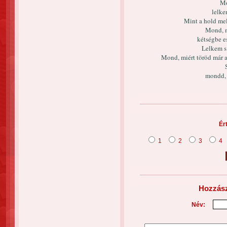
Mo
lelke
Mint a hold mel
Mond, m
kétségbe e
Lelkem s
Mond, miért töröd már a
mondd, 
Ér
1
2
3
4
Hozzász
Név: