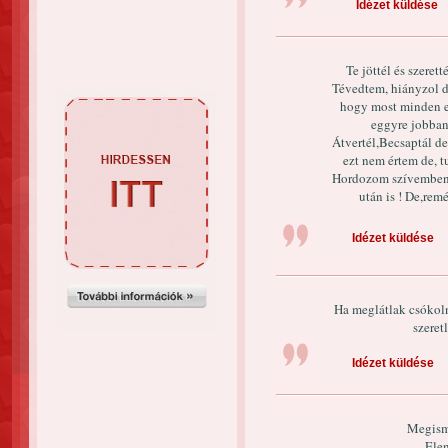
Idézet küldése
Te jöttél és szerett
Tévedtem, hiányzol d
hogy most minden e
eggyre jobban 
Átvertél,Becsaptál de
ezt nem értem de, 
Hordozom szívemben 
után is ! De,rem
Idézet küldése
Ha meglátlak csókol
szeret
Idézet küldése
Megism
Ele