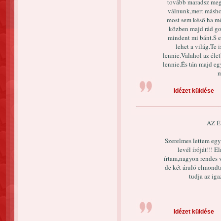
tovább maradsz megh
válnunk,mert máshol
most sem késő ha m
közben majd rád g
mindent mi bánt.S e
lehet a világ.Te 
lennie.Valahol az éle
lennie.És tán majd e
m
Idézet küldése
AZ É
Szerelmes lettem egy 
levél íróját!!! 
írtam,nagyon rendes 
de két áruló elmondt
tudja az iga
Idézet küldése