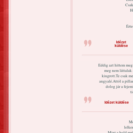
Csak
H
Ért
Idézet
küldése
Eddig azt hittem meg
meg nem láttalak
kiugrott.Te csak me
angyalé.Attól a pill
dolog jár a feje
t
Idézet küldése
Mo
lelke
Mint a hold mel