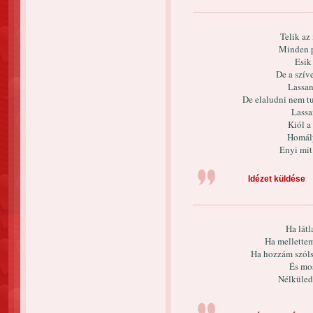
Telik az
Minden p
Esik
De a szív
Lassan
De elaludni nem tu
Lassa
Kiól a
Homály
Enyi mit
Idézet küldése
Ha lát
Ha mellettem
Ha hozzám szóls
És mos
Nélküled 