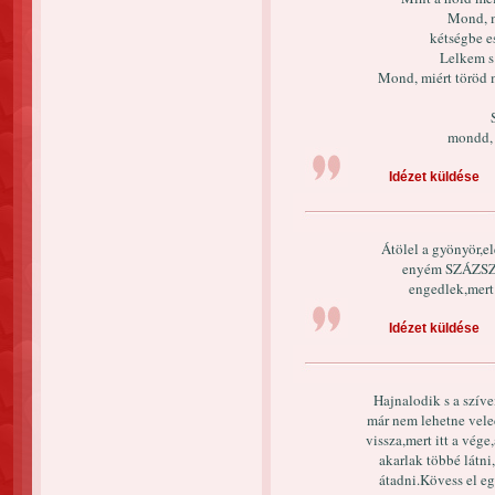
Mond, m
kétségbe e
Lelkem s
Mond, miért töröd 
mondd, 
Idézet küldése
Átölel a gyönyör,e
enyém SZÁZSZO
engedlek,mer
Idézet küldése
Hajnalodik s a szív
már nem lehetne vele
vissza,mert itt a vége
akarlak többé látn
átadni.Kövess el eg