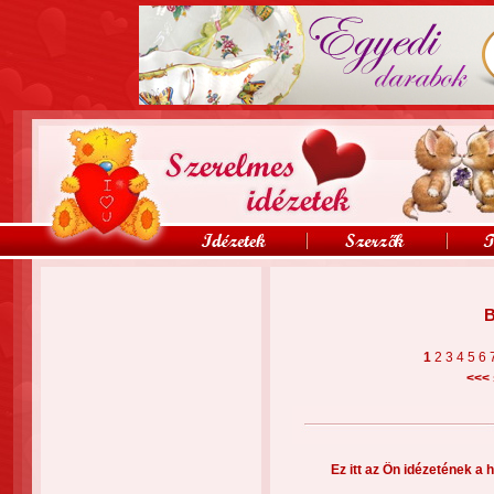
B
1
2
3
4
5
6
<<<
Ez itt az Ön idézetének a h