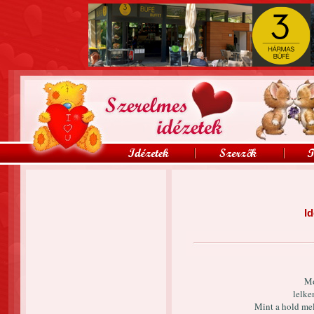
Id
Mo
lelke
Mint a hold mel