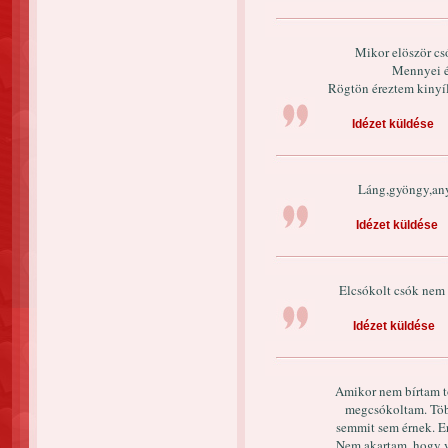
Mikor elöször cs
Mennyei é
Rögtön éreztem kinyíl
Idézet küldése
Láng,gyöngy,anya
Idézet küldése
Elcsókolt csók nem 
Idézet küldése
Amikor nem bírtam t
megcsókoltam. Több
semmit sem érnek. Er
Nem akartam, hogy v