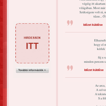
végéig itt akartam 
világában. Most már 
Szükségem volt rá, min
tűzre... Ő 
Idézet küldése
Elhazudt
hogy el 
kérlek
fáj a s
minden percem s
Idézet küldése
Az arca,
A szíve
A tekint
S a fö