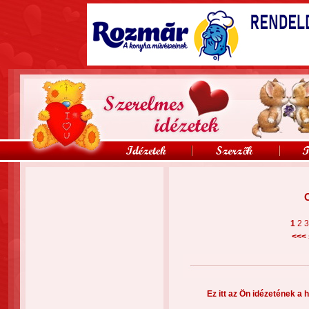
1
2
<<<
Ez itt az Ön idézetének a h