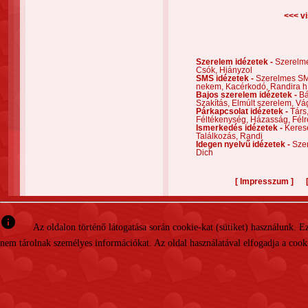
<<< vi
Szerelem idézetek -
Szerelm
Csók,
Hiányzol
SMS idézetek -
Szerelmes S
nekem,
Kacérkodó,
Randira h
Bajos szerelem idézetek -
Bá
Szakítás,
Elmúlt szerelem,
Vá
Párkapcsolat idézetek -
Társ
Féltékenység,
Házasság,
Félr
Ismerkedés idézetek -
Keres
Találkozás,
Randi
Idegen nyelvű idézetek -
Szer
Dich
[
]
Impresszum
info
Az oldalon történő látogatása során cookie-kat (sütiket) használunk. 
nem tárolnak személyes információkat. Az oldal használatával elfogadja a cooki