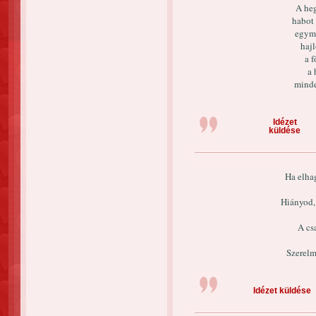
A heg
habot 
egymá
haj
a f
a 
minde
Idézet
küldése
Ha elha
Hiányod,
A csa
Szerelm
Idézet küldése