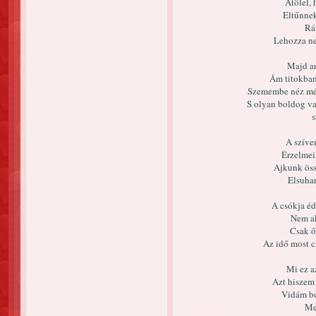
Átölel, 
Eltűnnek
Rá
Lehozza ne
Majd ar
Ám titokban
Szemembe néz mély
S olyan boldog va
s
A szíve
Érzelmei
Ajkunk össz
Elsuhan
A csókja éd
Nem ak
Csak ő
Az idő most cs
Mi ez a
Azt hiszem 
Vidám bo
Me