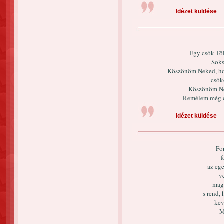
Idézet küldése
Egy csók Től
Soks
Köszönöm Neked, hog
csók
Köszönöm Ne
Remélem még en
Idézet küldése
For
f
az eg
v
magá
s rend,
kev
M