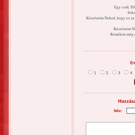
Egy csók Től
Soks
Köszönöm Neked, hogy ez az 
Köszönöm Ne
Remélem még en
Ér
1
2
3
4
Hozzász
Név: