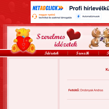
K
Feltöltő:
Drobnyak Andra