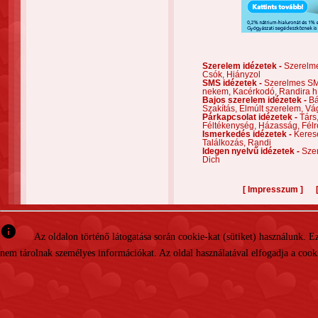
Szerelem idézetek -
Szerelm
Csók,
Hiányzol
SMS idézetek -
Szerelmes S
nekem,
Kacérkodó,
Randira h
Bajos szerelem idézetek -
Bá
Szakítás,
Elmúlt szerelem,
Vá
Párkapcsolat idézetek -
Társ
Féltékenység,
Házasság,
Félr
Ismerkedés idézetek -
Keres
Találkozás,
Randi
Idegen nyelvű idézetek -
Szer
Dich
[
]
Impresszum
info
Az oldalon történő látogatása során cookie-kat (sütiket) használunk. 
nem tárolnak személyes információkat. Az oldal használatával elfogadja a cooki