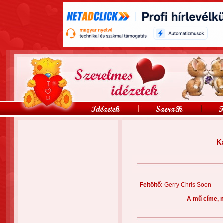
K
Feltöltő:
Gerry Chris Soo
A mű címe, 