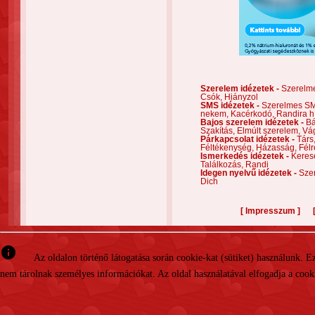
Szerelem idézetek -
Szerelm
Csók,
Hiányzol
SMS idézetek -
Szerelmes S
nekem,
Kacérkodó,
Randira h
Bajos szerelem idézetek -
Bá
Szakítás,
Elmúlt szerelem,
Vá
Párkapcsolat idézetek -
Társ
Féltékenység,
Házasság,
Félr
Ismerkedés idézetek -
Keres
Találkozás,
Randi
Idegen nyelvű idézetek -
Szer
Dich
[
]
Impresszum
info
Az oldalon történő látogatása során cookie-kat (sütiket) használunk. 
nem tárolnak személyes információkat. Az oldal használatával elfogadja a cooki