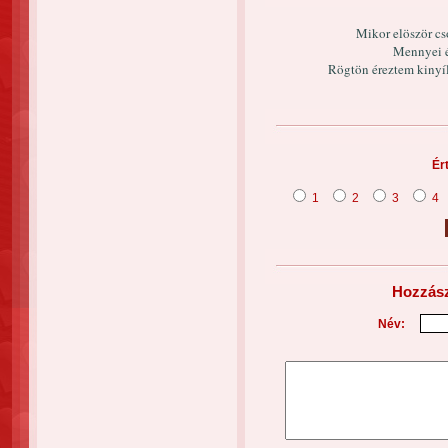
Mikor elöször cs
Mennyei é
Rögtön éreztem kinyíl
Ér
1
2
3
4
Hozzász
Név: