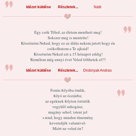
Idézet küldése
Részletek...
Natii
Egy csók Tőled, az életem mentheti meg!
Sokszer meg is mentette!
Köszönöm Neked, hogy ez az áldás nekem jutott hogy én
csókolhatom a Te ajkaid!
Köszönöm Neked ezt a 15 hónapot eddig!
Remélem még ennyi évet Veled tölthetek el!!!
Idézet küldése
Részletek...
Drobnyak Andras
Forrás folyóba ömlik,
folyó az óceánba;
az egeknek folyton özönlik
vegyülő suhogása;
magány sehol; isteni jel
s rend, hogy minden tünemény
keveredjék valamivel-
Miért ne veled én?