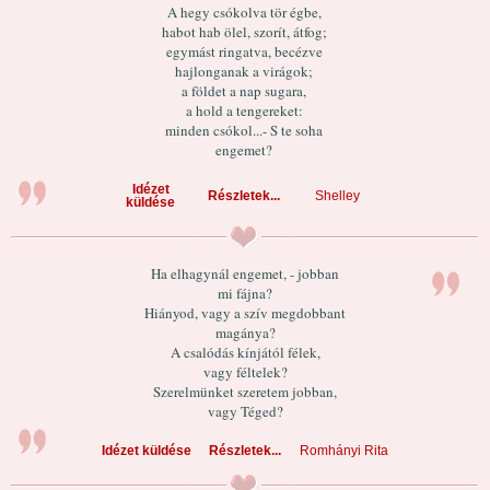
A hegy csókolva tör égbe,
habot hab ölel, szorít, átfog;
egymást ringatva, becézve
hajlonganak a virágok;
a földet a nap sugara,
a hold a tengereket:
minden csókol...- S te soha
engemet?
Idézet
Részletek...
Shelley
küldése
Ha elhagynál engemet, - jobban
mi fájna?
Hiányod, vagy a szív megdobbant
magánya?
A csalódás kínjától félek,
vagy féltelek?
Szerelmünket szeretem jobban,
vagy Téged?
Idézet küldése
Részletek...
Romhányi Rita