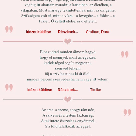
végéig itt akartam maradni a karjaiban, az életében, a
világában. Most már úgy tekintettem rá, mint az oxigénre.
Szükségem volt rá, mint a vízre... a levegőre... a földre... a
tűzre... Ő keltett életre, és ő éltetett.
Idézet küldése
Részletek...
Craiban, Dora
Elhazudtad minden álmom hagyd
hogy el mennyek most az egyszer,
kérlek téged segíts megtenni,
szenved lelkem
fáj a szív ha nincs ki át ölel,
minden percem szenvedés ha nem vagy itt velem!
Idézet küldése
Részletek...
Timike
Az arca, a szeme, ahogy rám néz,
A szívem és a testem lázban ég.
A tekintete összeér az enyémmel,
S a föld találkozik az éggel.