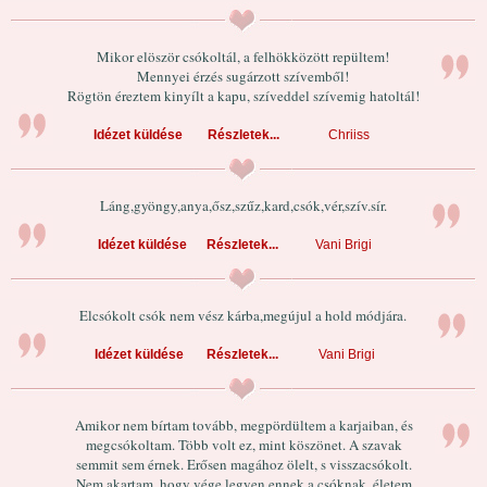
Mikor elöször csókoltál, a felhökközött repültem!
Mennyei érzés sugárzott szívemből!
Rögtön éreztem kinyílt a kapu, szíveddel szívemig hatoltál!
Idézet küldése
Részletek...
Chriiss
Láng,gyöngy,anya,ősz,szűz,kard,csók,vér,szív.sír.
Idézet küldése
Részletek...
Vani Brigi
Elcsókolt csók nem vész kárba,megújul a hold módjára.
Idézet küldése
Részletek...
Vani Brigi
Amikor nem bírtam tovább, megpördültem a karjaiban, és
megcsókoltam. Több volt ez, mint köszönet. A szavak
semmit sem érnek. Erősen magához ölelt, s visszacsókolt.
Nem akartam, hogy vége legyen ennek a csóknak, életem