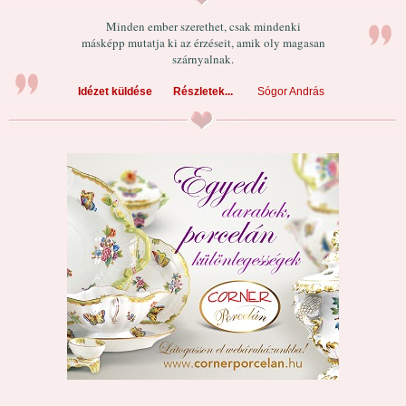
Minden ember szerethet, csak mindenki
másképp mutatja ki az érzéseit, amik oly magasan
szárnyalnak.
Idézet küldése
Részletek...
Sógor András