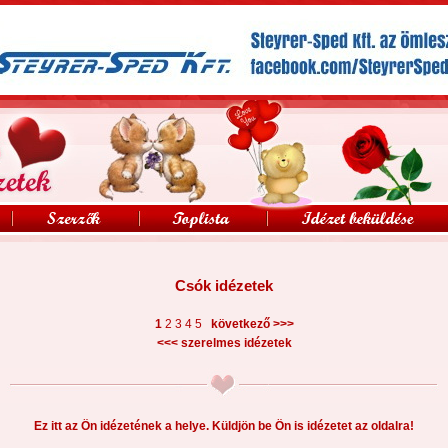
Csók idézetek
>>>
1
2
3
4
5
következő
<<<
szerelmes idézetek
Ez itt az Ön idézetének a helye. Küldjön be Ön is idézetet az oldalra!