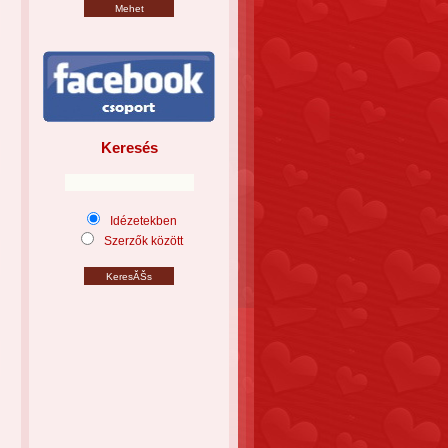
Keresés
Idézetekben
Szerzők között