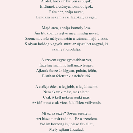
Átölel, hozzám búj, én is bújok,
Eltűnnek a csúnya, rossz dolgok.
Rám néz, szája nevet,
Lehozza nekem a csillagokat, az eget.
Majd arca, s szája komoly lesz,
Ám titokban, s rejtve még mindig nevet.
Szemembe néz mélyen, aztán a számra, majd vissza.
S olyan boldog vagyok, mint az újszülött angyal, ki
szárnyát csodálja.
A szívem egyre gyorsabban ver,
Érzelmeim, mint hullámzó tenger.
Ajkunk össze ér, lágyan, puhán, félőn,
Elsuhan felettünk a nehéz idő.
A csókja édes, a legjobb, a legédesebb.
Nem akarok mást, más életet.
Csak ő kell nekem senki más,
Az idő most csak vicc, felelőtlen vállvonás.
Mi ez az érzés? Sosem éreztem.
Azt hiszem már tudom... Ez a szerelem.
Vidám borzongás, jóleső fuvallat,
Mely rajtam átszalad.