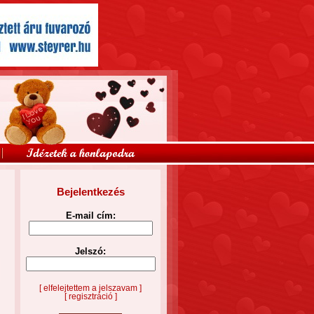
Bejelentkezés
E-mail cím:
Jelszó:
[ elfelejtettem a jelszavam ]
[ regisztráció ]