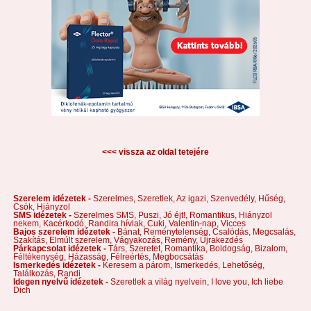
<<< vissza az oldal tetejére
Szerelem idézetek -
Szerelmes,
Szeretlek,
Az igazi,
Szenvedély,
Hűség,
Csók,
Hiányzol
SMS idézetek -
Szerelmes SMS,
Puszi,
Jó éjt!,
Romantikus,
Hiányzol
nekem,
Kacérkodó,
Randira hívlak,
Cuki,
Valentin-nap,
Vicces
Bajos szerelem idézetek -
Bánat,
Reménytelenség,
Csalódás,
Megcsalás,
Szakítás,
Elmúlt szerelem,
Vágyakozás,
Remény,
Újrakezdés
Párkapcsolat idézetek -
Társ,
Szeretet,
Romantika,
Boldogság,
Bizalom,
Féltékenység,
Házasság,
Félreértés,
Megbocsátás
Ismerkedés idézetek -
Keresem a párom,
Ismerkedés,
Lehetőség,
Találkozás,
Randi
Idegen nyelvű idézetek -
Szeretlek a világ nyelvein,
I love you,
Ich liebe
Dich