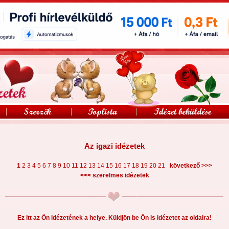
Az igazi idézetek
>>>
1
2
3
4
5
6
7
8
9
10
11
12
13
14
15
16
17
18
19
20
21
következő
<<<
szerelmes idézetek
Ez itt az Ön idézetének a helye. Küldjön be Ön is idézetet az oldalra!