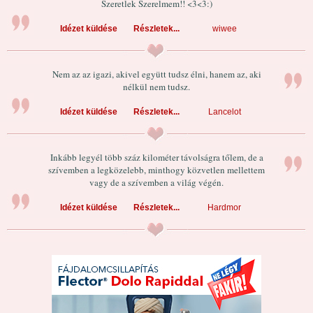
Szeretlek Szerelmem!! <3<3:)
Idézet küldése
Részletek...
wiwee
Nem az az igazi, akivel együtt tudsz élni, hanem az, aki
nélkül nem tudsz.
Idézet küldése
Részletek...
Lancelot
Inkább legyél több száz kilométer távolságra tőlem, de a
szívemben a legközelebb, minthogy közvetlen mellettem
vagy de a szívemben a világ végén.
Idézet küldése
Részletek...
Hardmor