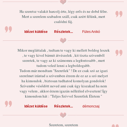
Ha szeretsz valakit harcolj érte, légy erős és ne dobd félre.
Mert a szerelem szabadon száll, csak azért félünk, mert
csalódni fáj.
Idézet küldése
Részletek...
Füles Anikó
Mikor megláttalak , tudtam te vagy ki mellett boldog leszek
, te vagy kivel bármit átvészelek , kit tiszta szívemből
szeretek, te vagy az ki számomra a legfontosabb , mert
tudom veled lenni a legboldogabb.
Tudom már mondtam "Szeretlek" ! De ez csak szó az igazi
szerelmet irántad a szívemben érzem de ez az a szó melyet
ha kimondok , biztosan tudhatod komolyan gondolok!
Szívembe vésődött neved ami csak úgy kiszakad ha nem
vagy velem , akkor érzem igazán nélküled elvesztem! Így
kimondom hát : "Teljes Szívvel Szeretlek Életem "
Idézet küldése
Részletek...
démoncsaj
Szeretem, szeretem