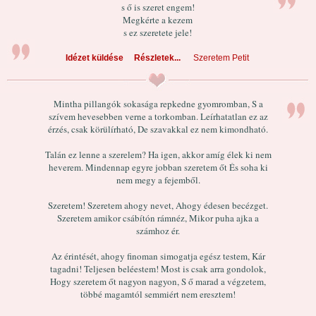
s ő is szeret engem!
Megkérte a kezem
s ez szeretete jele!
Idézet küldése
Részletek...
Szeretem Petit
Mintha pillangók sokasága repkedne gyomromban, S a
szívem hevesebben verne a torkomban. Leírhatatlan ez az
érzés, csak körülírható, De szavakkal ez nem kimondható.
Talán ez lenne a szerelem? Ha igen, akkor amíg élek ki nem
heverem. Mindennap egyre jobban szeretem őt És soha ki
nem megy a fejemből.
Szeretem! Szeretem ahogy nevet, Ahogy édesen becézget.
Szeretem amikor csábítón rámnéz, Mikor puha ajka a
számhoz ér.
Az érintését, ahogy finoman simogatja egész testem, Kár
tagadni! Teljesen beléestem! Most is csak arra gondolok,
Hogy szeretem őt nagyon nagyon, S ő marad a végzetem,
többé magamtól semmiért nem eresztem!