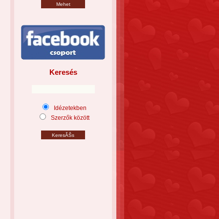
Keresés
Idézetekben
Szerzők között