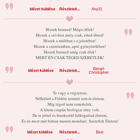
Idézet küldése
Részletek...
Any31
Hiszek benned! Mégis félek!
Hiszek a szívben mely csak, érted ébred!
Hiszek a múltban s a jelentben!
Hiszek a szerelemben, apró gyönyörökben!
Hiszek benned amíg csak élek!
MERT ÉN CSAK TÉGED SZERETLEK!
Bangó
Idézet küldése
Részletek...
Christopher
Te vagy a végzetem,
Nélküled a Földön semmit sem ér életem.
Míg téged nem ismertelek,
A létem csupán biológiai tény volt.
De te jöttél és fenekestül felforgattad életem,
És én most már bátran merem mondani: Szeretlek Életem!
Idézet küldése
Részletek...
Bexi