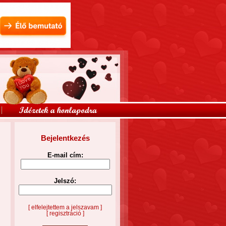
Bejelentkezés
E-mail cím:
Jelszó:
[ elfelejtettem a jelszavam ]
[ regisztráció ]