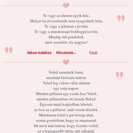
Te vagy az életem egyik fele,
Melyet ha elveszítenék nem nyugodnék bele,
Te vagy a jelenem s jövőm,
Te vagy a mindennapi boldoggá tevőm.
Mindig rád gondolok,
mert szeretlek oly nagyon!
Idézet küldése
Részletek...
Saját
Veled szeretnék lenni,
mostmár biztosan tudom.
Veled fog valóra válni álmom
egy szép napon.
Minden pillanat egy csoda lesz Veled,
minden pillanatban ott leszek Neked.
Egyszer majd karjaidban lehetek,
az lesz az a pillanat, amit sosem feledek.
Mindenem lettél e pár hónap alatt,
sosem gondoltam, hogy ez megmarad.
De most már tudom, hogy őszinte voltál,
ez a legnagyobb öröm, mit adhattál.