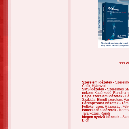
<<< vi
Szerelem idézetek -
Szerelm
Csók,
Hiányzol
SMS idézetek -
Szerelmes S
nekem,
Kacérkodó,
Randira h
Bajos szerelem idézetek -
Bá
Szakítás,
Elmúlt szerelem,
Vá
Párkapcsolat idézetek -
Társ
Féltékenység,
Házasság,
Félr
Ismerkedés idézetek -
Keres
Találkozás,
Randi
Idegen nyelvű idézetek -
Szer
Dich