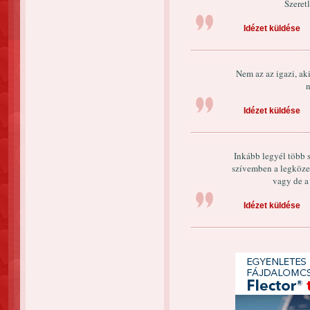
Szeret
Idézet küldése
Nem az az igazi, aki
n
Idézet küldése
Inkább legyél több s
szívemben a legköze
vagy de a
Idézet küldése