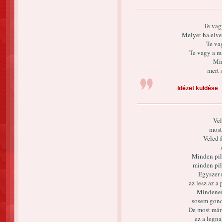
Te vag
Melyet ha elv
Te va
Te vagy a m
Min
mert 
Idézet küldése
Vel
most
Veled 
Minden pill
minden pil
Egyszer 
az lesz az a
Mindenem 
sosem gond
De most már 
ez a legn