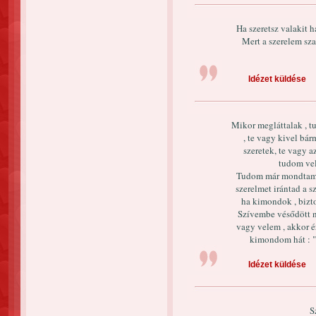
Ha szeretsz valakit ha
Mert a szerelem sza
Idézet küldése
Mikor megláttalak , t
, te vagy kivel bár
szeretek, te vagy a
tudom vel
Tudom már mondtam "S
szerelmet irántad a 
ha kimondok , biz
Szívembe vésődött 
vagy velem , akkor é
kimondom hát : "
Idézet küldése
S