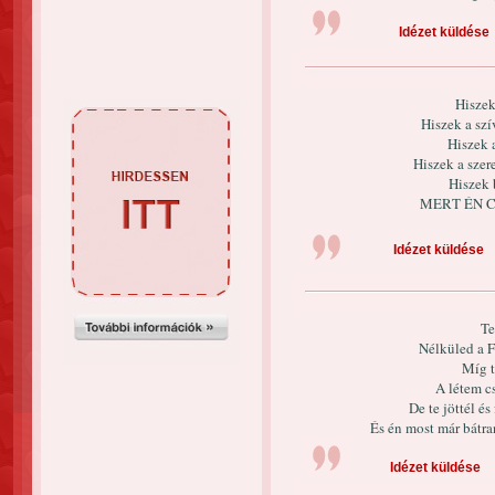
Idézet küldése
Hiszek
Hiszek a szí
Hiszek 
Hiszek a sze
Hiszek 
MERT ÉN C
Idézet küldése
Te
Nélküled a F
Míg t
A létem c
De te jöttél és
És én most már bátr
Idézet küldése