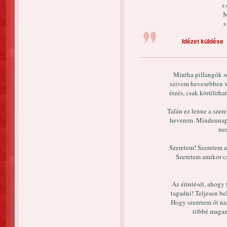
s 
M
s
Idézet küldése
Mintha pillangók 
szívem hevesebben ve
érzés, csak körülírh
Talán ez lenne a szer
heverem. Mindennap 
ne
Szeretem! Szeretem 
Szeretem amikor c
Az érintését, ahogy
tagadni! Teljesen be
Hogy szeretem őt na
többé magam