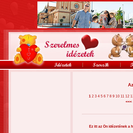
Az
1
2
3
4
5
6
7
8
9
10
11
12
1
<<<
Ez itt az Ön idézetének a h