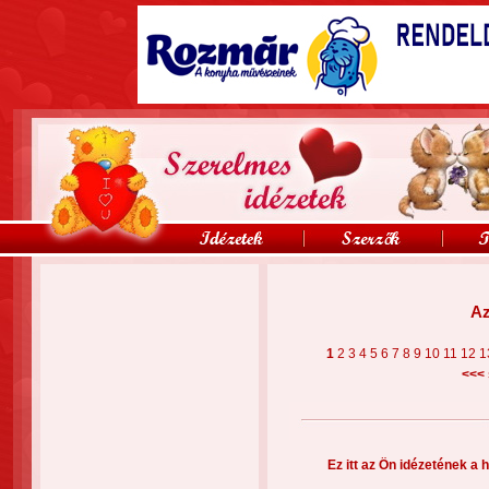
Az
1
2
3
4
5
6
7
8
9
10
11
12
1
<<<
Ez itt az Ön idézetének a h