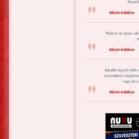
Szeret
Idézet küldése
Nem az az igazi, aki
n
Idézet küldése
Inkább legyél több s
szívemben a legköze
vagy de a
Idézet küldése