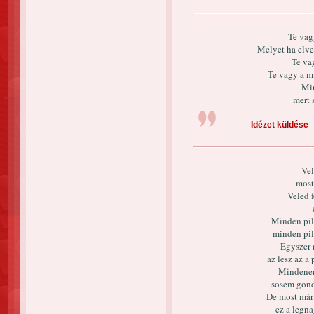
Te vag
Melyet ha elv
Te va
Te vagy a m
Min
mert 
Idézet küldése
Vel
most
Veled 
Minden pill
minden pil
Egyszer 
az lesz az a
Mindenem 
sosem gond
De most már 
ez a legn