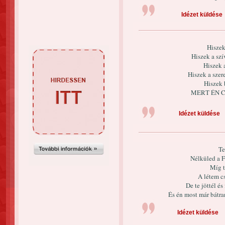
Idézet küldése
Hiszek
Hiszek a szí
Hiszek 
Hiszek a sze
Hiszek 
MERT ÉN C
Idézet küldése
Te
Nélküled a F
Míg t
A létem c
De te jöttél és
És én most már bátr
Idézet küldése