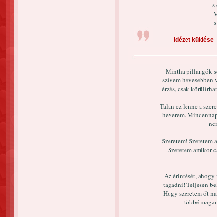
s 
M
s
Idézet küldése
Mintha pillangók 
szívem hevesebben ve
érzés, csak körülírh
Talán ez lenne a szer
heverem. Mindennap 
ne
Szeretem! Szeretem 
Szeretem amikor c
Az érintését, ahogy
tagadni! Teljesen be
Hogy szeretem őt na
többé magam