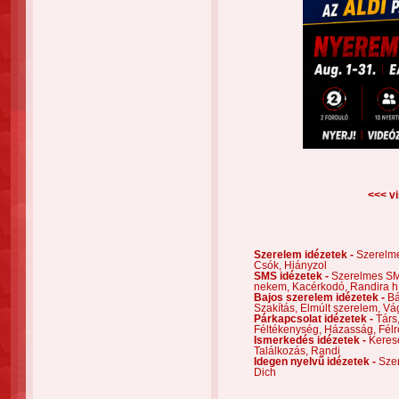
<<< vi
Szerelem idézetek -
Szerelm
Csók,
Hiányzol
SMS idézetek -
Szerelmes S
nekem,
Kacérkodó,
Randira h
Bajos szerelem idézetek -
Bá
Szakítás,
Elmúlt szerelem,
Vá
Párkapcsolat idézetek -
Társ
Féltékenység,
Házasság,
Félr
Ismerkedés idézetek -
Keres
Találkozás,
Randi
Idegen nyelvű idézetek -
Szer
Dich