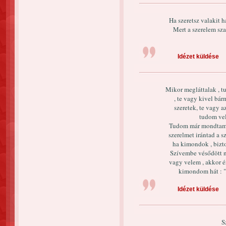
Ha szeretsz valakit ha
Mert a szerelem sza
Idézet küldése
Mikor megláttalak , t
, te vagy kivel bár
szeretek, te vagy a
tudom vel
Tudom már mondtam "S
szerelmet irántad a 
ha kimondok , biz
Szívembe vésődött 
vagy velem , akkor é
kimondom hát : "
Idézet küldése
S