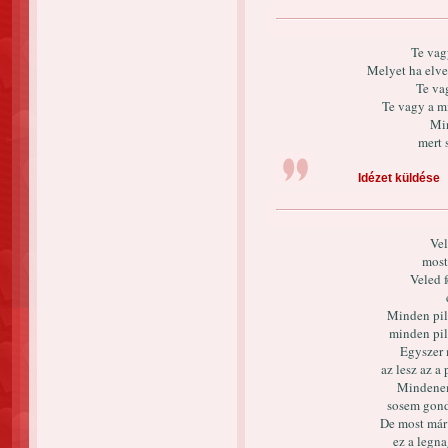
Te vag
Melyet ha elv
Te va
Te vagy a m
Min
mert 
Idézet küldése
Vel
most
Veled 
Minden pill
minden pil
Egyszer 
az lesz az a
Mindenem 
sosem gond
De most már 
ez a legn