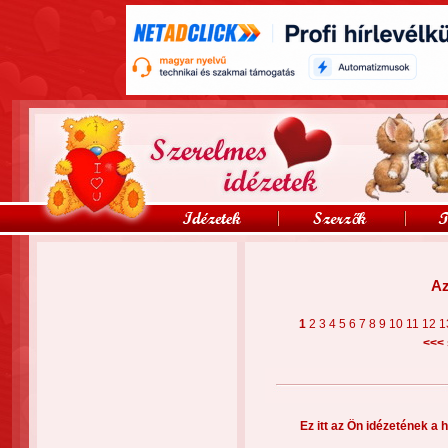
Az
1
2
3
4
5
6
7
8
9
10
11
12
1
<<<
Ez itt az Ön idézetének a h