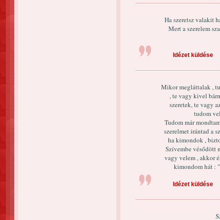
Ha szeretsz valakit ha
Mert a szerelem sza
Idézet küldése
Mikor megláttalak , t
, te vagy kivel bár
szeretek, te vagy a
tudom vel
Tudom már mondtam "S
szerelmet irántad a 
ha kimondok , biz
Szívembe vésődött 
vagy velem , akkor é
kimondom hát : "
Idézet küldése
S