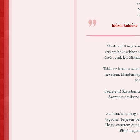
s 
M
s
Idézet küldése
Mintha pillangók 
szívem hevesebben ve
érzés, csak körülírh
Talán ez lenne a szer
heverem. Mindennap 
ne
Szeretem! Szeretem 
Szeretem amikor c
Az érintését, ahogy
tagadni! Teljesen be
Hogy szeretem őt na
többé magam