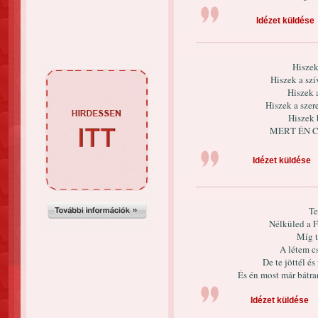
Idézet küldése
Hiszek
Hiszek a szí
Hiszek 
Hiszek a sze
Hiszek 
MERT ÉN C
Idézet küldése
Te
Nélküled a F
Míg t
A létem c
De te jöttél és
És én most már bátr
Idézet küldése