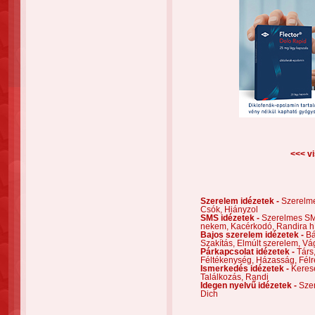
<<< vi
Szerelem idézetek -
Szerelm
Csók,
Hiányzol
SMS idézetek -
Szerelmes S
nekem,
Kacérkodó,
Randira h
Bajos szerelem idézetek -
Bá
Szakítás,
Elmúlt szerelem,
Vá
Párkapcsolat idézetek -
Társ
Féltékenység,
Házasság,
Félr
Ismerkedés idézetek -
Keres
Találkozás,
Randi
Idegen nyelvű idézetek -
Szer
Dich