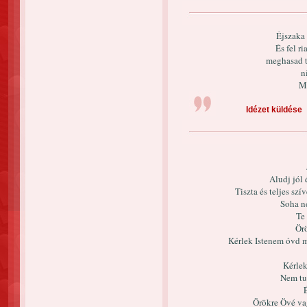
Éjszaka
És fel r
meghasad t
n
Me
Idézet küldése
Aludj jól
Tiszta és teljes sz
Soha n
Te
Örö
Kérlek Istenem óvd 
Kérlek
Nem tu
Örökre Övé va