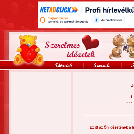
J
1
<<<
Ez itt az Ön idézetének a h