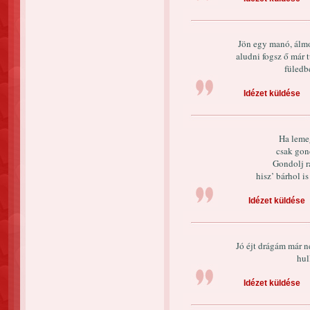
Jön egy manó, álmo
aludni fogsz ő már t
füledbe
Idézet küldése
Ha lemeg
csak gond
Gondolj r
hisz’ bárhol i
Idézet küldése
Jó éjt drágám már n
hul
Idézet küldése