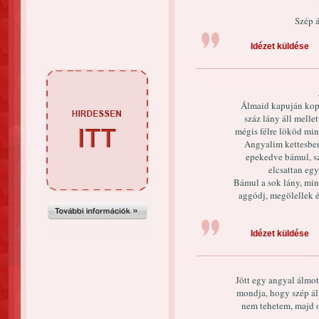
Szép 
Idézet küldése
Álmaid kapuján kopo
száz lány áll mellet
mégis félre lököd mi
Angyalim kettesben
epekedve bámul, sz
elcsattan egy
Bámul a sok lány, mi
aggódj, megölellek 
Idézet küldése
Jött egy angyal álmot
mondja, hogy szép ál
nem tehetem, majd o