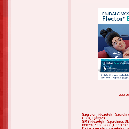
<<< vi
Szerelem idézetek -
Szerelm
Csók,
Hiányzol
SMS idézetek -
Szerelmes S
nekem,
Kacérkodó,
Randira h
Bajos szerelem idézetek -
Bá