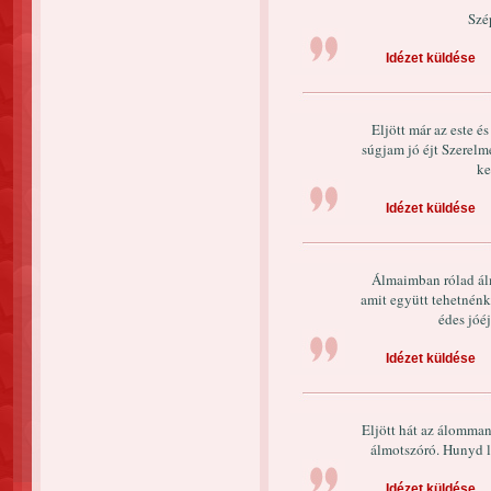
Szé
Idézet küldése
Eljött már az este é
súgjam jó éjt Szerelme
ke
Idézet küldése
Álmaimban rólad ál
amit együtt tehetnénk
édes jóé
Idézet küldése
Eljött hát az álomman
álmotszóró. Hunyd l
Idézet küldése