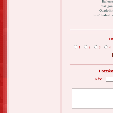
Ha lemeg
csak gond
Gondolj r
hisz’ bárhol i
Ér
1
2
3
4
Hozzász
Név: