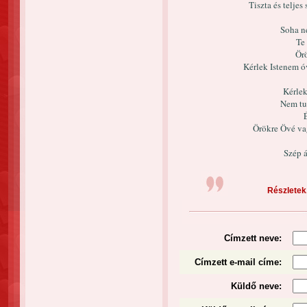
Tiszta és teljes
Soha n
Te
Örö
Kérlek Istenem ó
Kérlek
Nem tu
Örökre Övé va
Szép 
Részletek.
Címzett neve:
Címzett e-mail címe:
Küldő neve: