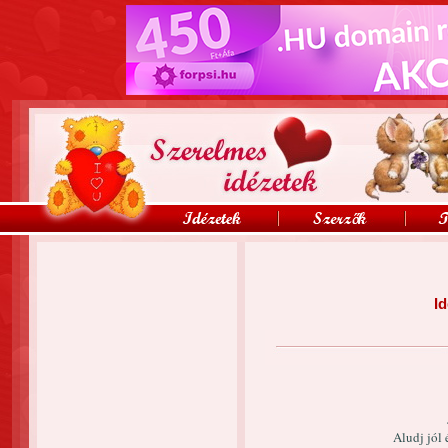
Id
Aludj jól