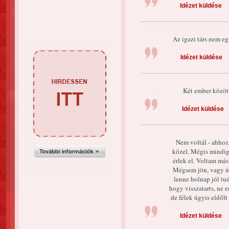
Idézet küldése
Az igazi társ nem eg
Idézet küldése
Két ember között
Idézet küldése
Nem voltál - ahhoz,
közel. Mégis mindig
érlek el. Voltam más
Mégsem jön, vagy út
lenne holnap jól tu
hogy visszatarts, ne 
de félek úgyis eldőlt
Idézet küldése