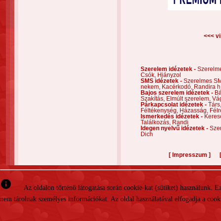
<<< vi
Szerelem idézetek -
Szerelm
Csók,
Hiányzol
SMS idézetek -
Szerelmes S
nekem,
Kacérkodó,
Randira h
Bajos szerelem idézetek -
Bá
Szakítás,
Elmúlt szerelem,
Vá
Párkapcsolat idézetek -
Társ
Féltékenység,
Házasság,
Félr
Ismerkedés idézetek -
Keres
Találkozás,
Randi
Idegen nyelvű idézetek -
Szer
Dich
[
]
Impresszum
info
Az oldalon történő látogatása során cookie-kat (sütiket) használunk. 
nem tárolnak személyes információkat. Az oldal használatával elfogadja a cooki