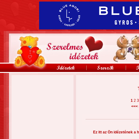
1
2
<<<
Ez itt az Ön idézetének a h