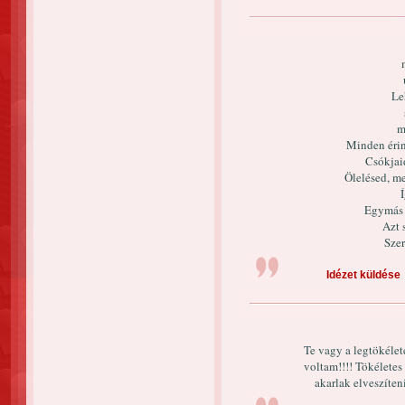
Le
m
Minden érin
Csókjai
Ölelésed, m
Í
Egymás 
Azt 
Sze
Idézet küldése
Te vagy a legtökélete
voltam!!!! Tökélete
akarlak elveszíten