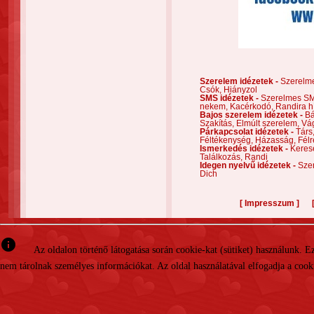
Szerelem idézetek -
Szerelm
Csók,
Hiányzol
SMS idézetek -
Szerelmes S
nekem,
Kacérkodó,
Randira h
Bajos szerelem idézetek -
Bá
Szakítás,
Elmúlt szerelem,
Vá
Párkapcsolat idézetek -
Társ
Féltékenység,
Házasság,
Félr
Ismerkedés idézetek -
Keres
Találkozás,
Randi
Idegen nyelvű idézetek -
Szer
Dich
[
]
Impresszum
info
Az oldalon történő látogatása során cookie-kat (sütiket) használunk. 
nem tárolnak személyes információkat. Az oldal használatával elfogadja a cooki