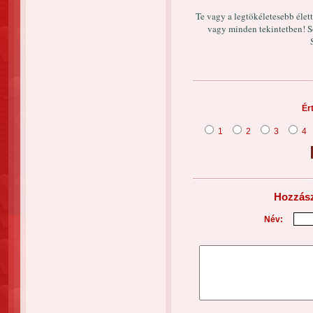
Te vagy a legtökéletesebb élett
vagy minden tekintetben! So
Ér
1
2
3
4
Hozzász
Név: