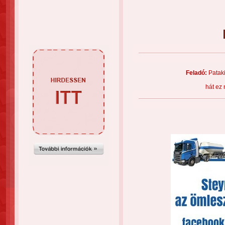
Feladó:
Patak
hát ez