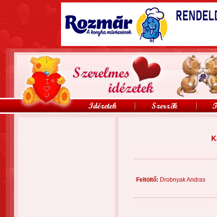
K
Feltöltő:
Drobnyak Andra